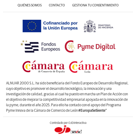
QUIÉNES SOMOS
CONTACTO
GESTIONA TU CONSENTIMIENTO
ALNUAR 2000 S.L. ha sido beneficiaria del Fondo Europeo de Desarrollo Regional,
cuyo objetivo es promover el desarrollo tecnológico, la innovación y una
investigación de calidad, gracias al cual ha puesto en marcha un Plan de Acción con
el objetivo de mejorar la competitividad empresarial apoyada en la innovación de
la pyme, durante el año 2025. Para ello ha contado con el apoyo del Programa
Pyme Innova de la Cámara de Comercio de León
#EuropaSeSiente”
Controlado por OJDinteractiva