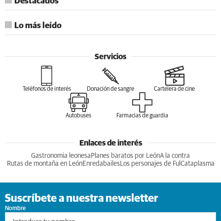
Destacados
Lo más leído
Servicios
Teléfonos de interés
Donación de sangre
Cartelera de cine
Autobuses
Farmacias de guardia
Enlaces de interés
Gastronomia leonesa
Planes baratos por León
A la contra
Rutas de montaña en León
Enredabailes
Los personajes de Ful
Cataplasma
Suscríbete a nuestra newsletter
Nombre