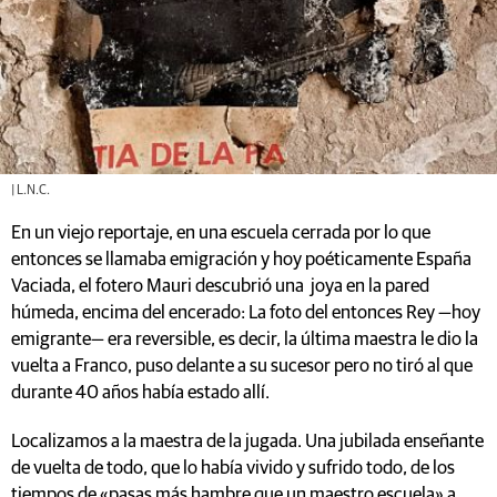
| L.N.C.
En un viejo reportaje, en una escuela cerrada por lo que
entonces se llamaba emigración y hoy poéticamente España
Vaciada, el fotero Mauri descubrió una joya en la pared
húmeda, encima del encerado: La foto del entonces Rey —hoy
emigrante— era reversible, es decir, la última maestra le dio la
vuelta a Franco, puso delante a su sucesor pero no tiró al que
durante 40 años había estado allí.
Localizamos a la maestra de la jugada. Una jubilada enseñante
de vuelta de todo, que lo había vivido y sufrido todo, de los
tiempos de «pasas más hambre que un maestro escuela» a