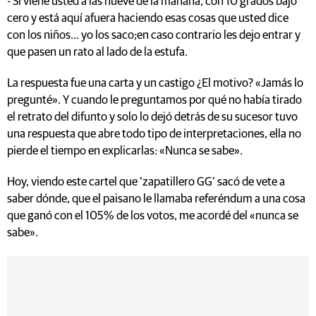
- Si viene usted a las nueve de la mañana, con 10 grados bajo
cero y está aquí afuera haciendo esas cosas que usted dice
con los niños... yo los saco;en caso contrario les dejo entrar y
que pasen un rato al lado de la estufa.
La respuesta fue una carta y un castigo ¿El motivo? «Jamás lo
pregunté». Y cuando le preguntamos por qué no había tirado
el retrato del difunto y solo lo dejó detrás de su sucesor tuvo
una respuesta que abre todo tipo de interpretaciones, ella no
pierde el tiempo en explicarlas: «Nunca se sabe».
Hoy, viendo este cartel que ‘zapatillero GG’ sacó de vete a
saber dónde, que el paisano le llamaba referéndum a una cosa
que ganó con el 105% de los votos, me acordé del «nunca se
sabe».