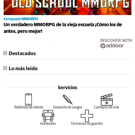
Corepunk MMORPG
Un verdadero MMORPG de la vieja escuela ¡Cómo los de
antes, pero mejor!
DISCOVER WITH
Destacados
Lo más leído
Servicios
Teléfonos de interés
Donación de sangre
Cartelera de cine
Autobuses
Farmacias de guardia