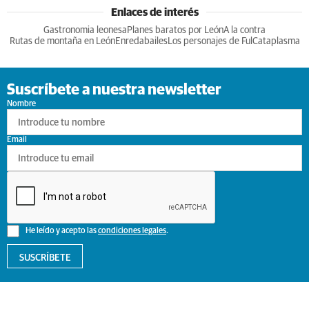
Enlaces de interés
Gastronomia leonesa
Planes baratos por León
A la contra
Rutas de montaña en León
Enredabailes
Los personajes de Ful
Cataplasma
Suscríbete a nuestra newsletter
Nombre
Email
He leído y acepto las
condiciones legales
.
SUSCRÍBETE