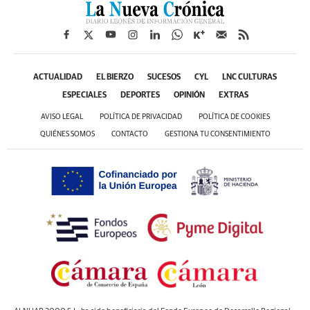
ACTUALIDAD
EL BIERZO
SUCESOS
CYL
LNC CULTURAS
ESPECIALES
DEPORTES
OPINIÓN
EXTRAS
AVISO LEGAL
POLÍTICA DE PRIVACIDAD
POLÍTICA DE COOKIES
QUIÉNES SOMOS
CONTACTO
GESTIONA TU CONSENTIMIENTO