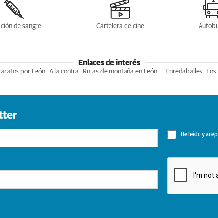
ción de sangre
Cartelera de cine
Autob
Enlaces de interés
baratos por León
A la contra
Rutas de montaña en León
Enredabailes
Los 
tter
He leído y acep