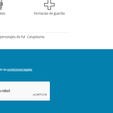
uses
Farmacias de guardia
personajes de Ful
Cataplasma
to las
condiciones legales
.