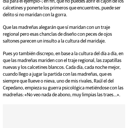
día para el ejemplo–; en fin, que no puedes abrir el cajón de los
calcetines y ponerte los primeros que encuentres, puede ser
delito si no maridan con la gorra.
Que las madreñas alegarán que sí maridan con un traje
regional pero esas chanclas de diseño con peces de ojos
saltones parecen un insulto a la cultura del maridaje.
Pues yo también discrepo, en base a la cultura del día a día, en
que las madreñas mariden con el traje regional, las zapatillas
nuevas y los calcetines blancos. Cada día, cada noche mejor,
cuando llego a jugar la partida con las madreñas, que es
siempre que llueve o nieva, uno de mis rivales, Raúl el del
Cepedano, empieza su guerra psicológica metiéndose con las
madreñas: «No veo nada de abono, muy limpias las traes...».