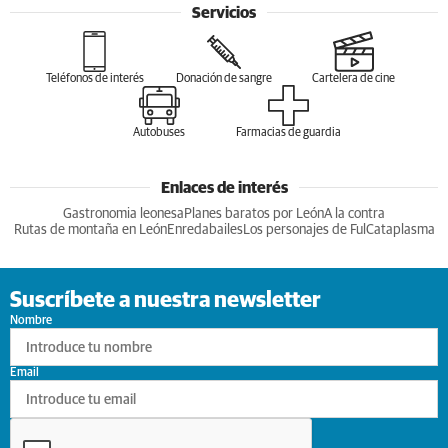
Servicios
Teléfonos de interés
Donación de sangre
Cartelera de cine
Autobuses
Farmacias de guardia
Enlaces de interés
Gastronomia leonesa
Planes baratos por León
A la contra
Rutas de montaña en León
Enredabailes
Los personajes de Ful
Cataplasma
Suscríbete a nuestra newsletter
Nombre
Email