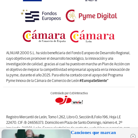
ALNUAR 2000 S.L. ha sido beneficiaria del Fondo Europeo de Desarrollo Regional,
cuyo objetivo es promover el desarrollo tecnológico, la innovación y una
investigación de calidad, gracias al cual ha puesto en marcha un Plan de Acción con
el objetivo de mejorar la competitividad empresarial apoyada en la innovación de
la pyme, durante el año 2025. Para ello ha contado con el apoyo del Programa
Pyme Innova de la Cámara de Comercio de León
#EuropaSeSiente”
Controlado por OJDinteractiva
Registro Mercantil de León, Tomo 1.262, Libro O, Sección 8,Folio 196, Hoja LE
22470. CIF: B-24656373. Domicilio en Plaza de Santo Domingo, número 4, 2º
izquierda, 24001, León. Correo electrónico de contacto: web@lanuevacronica.com.
Canciones que marcan
Copyright © ALNUAR 2000 S.L. (LA NUEVA CRÓNICA). Incluye contenidos de la