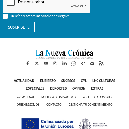
He leído y acepto las
condiciones legales
.
SUSCRÍBETE
ACTUALIDAD
EL BIERZO
SUCESOS
CYL
LNC CULTURAS
ESPECIALES
DEPORTES
OPINIÓN
EXTRAS
AVISO LEGAL
POLÍTICA DE PRIVACIDAD
POLÍTICA DE COOKIES
QUIÉNES SOMOS
CONTACTO
GESTIONA TU CONSENTIMIENTO