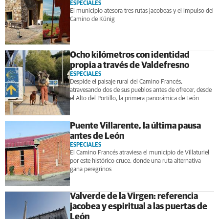
ESPECIALES
El municipio atesora tres rutas jacobeas y el impulso del
Camino de Künig
Ocho kilómetros con identidad
propia a través de Valdefresno
ESPECIALES
Despide el paisaje rural del Camino Francés,
atravesando dos de sus pueblos antes de ofrecer, desde
el Alto del Portillo, la primera panorámica de León
Puente Villarente, la última pausa
antes de León
ESPECIALES
El Camino Francés atraviesa el municipio de Villaturiel
por este histórico cruce, donde una ruta alternativa
gana peregrinos
Valverde de la Virgen: referencia
jacobea y espiritual a las puertas de
León