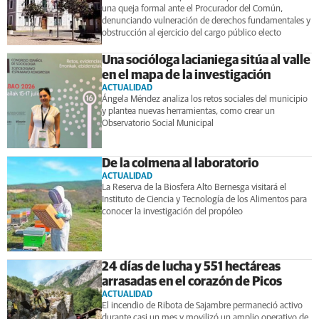
una queja formal ante el Procurador del Común,
denunciando vulneración de derechos fundamentales y
obstrucción al ejercicio del cargo público electo
Una socióloga lacianiega sitúa al valle
en el mapa de la investigación
ACTUALIDAD
Ángela Méndez analiza los retos sociales del municipio
y plantea nuevas herramientas, como crear un
Observatorio Social Municipal
De la colmena al laboratorio
ACTUALIDAD
La Reserva de la Biosfera Alto Bernesga visitará el
Instituto de Ciencia y Tecnología de los Alimentos para
conocer la investigación del propóleo
24 días de lucha y 551 hectáreas
arrasadas en el corazón de Picos
ACTUALIDAD
El incendio de Ribota de Sajambre permaneció activo
durante casi un mes y movilizó un amplio operativo de