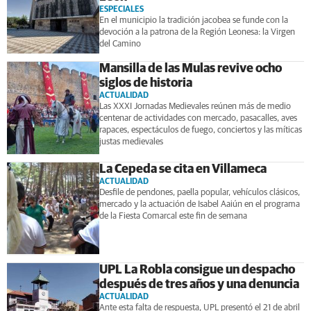
ESPECIALES
En el municipio la tradición jacobea se funde con la
devoción a la patrona de la Región Leonesa: la Virgen
del Camino
Mansilla de las Mulas revive ocho
siglos de historia
ACTUALIDAD
Las XXXI Jornadas Medievales reúnen más de medio
centenar de actividades con mercado, pasacalles, aves
rapaces, espectáculos de fuego, conciertos y las míticas
justas medievales
La Cepeda se cita en Villameca
ACTUALIDAD
Desfile de pendones, paella popular, vehículos clásicos,
mercado y la actuación de Isabel Aaiún en el programa
de la Fiesta Comarcal este fin de semana
UPL La Robla consigue un despacho
después de tres años y una denuncia
ACTUALIDAD
Ante esta falta de respuesta, UPL presentó el 21 de abril