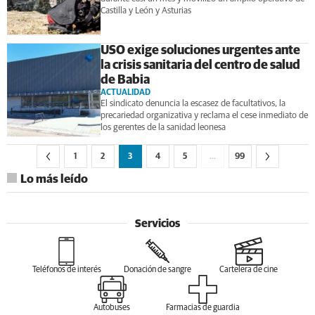
Castilla y León y Asturias
USO exige soluciones urgentes ante
la crisis sanitaria del centro de salud
de Babia
ACTUALIDAD
El sindicato denuncia la escasez de facultativos, la
precariedad organizativa y reclama el cese inmediato de
los gerentes de la sanidad leonesa
1
2
3
4
5
…
99
Lo más leído
Servicios
Teléfonos de interés
Donación de sangre
Cartelera de cine
Autobuses
Farmacias de guardia