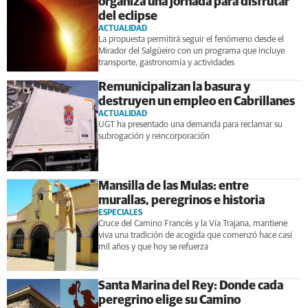
organiza una jornada para disfrutar
del eclipse
ACTUALIDAD
La propuesta permitirá seguir el fenómeno desde el
Mirador del Salgüeiro con un programa que incluye
transporte, gastronomía y actividades
Remunicipalizan la basura y
destruyen un empleo en Cabrillanes
ACTUALIDAD
UGT ha presentado una demanda para reclamar su
subrogación y reincorporación
Mansilla de las Mulas: entre
murallas, peregrinos e historia
ESPECIALES
Cruce del Camino Francés y la Vía Trajana, mantiene
viva una tradición de acogida que comenzó hace casi
mil años y que hoy se refuerza
Santa Marina del Rey: Donde cada
peregrino elige su Camino