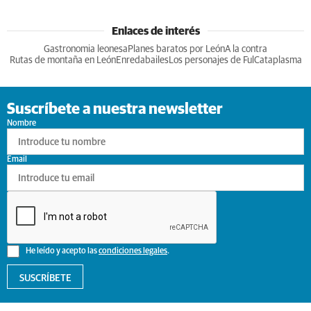
Enlaces de interés
Gastronomia leonesa
Planes baratos por León
A la contra
Rutas de montaña en León
Enredabailes
Los personajes de Ful
Cataplasma
Suscríbete a nuestra newsletter
Nombre
Email
He leído y acepto las
condiciones legales
.
SUSCRÍBETE