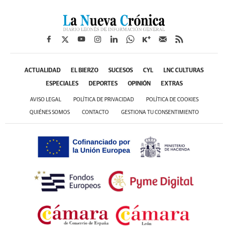
ACTUALIDAD
EL BIERZO
SUCESOS
CYL
LNC CULTURAS
ESPECIALES
DEPORTES
OPINIÓN
EXTRAS
AVISO LEGAL
POLÍTICA DE PRIVACIDAD
POLÍTICA DE COOKIES
QUIÉNES SOMOS
CONTACTO
GESTIONA TU CONSENTIMIENTO