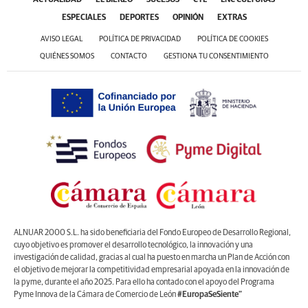
ESPECIALES
DEPORTES
OPINIÓN
EXTRAS
AVISO LEGAL
POLÍTICA DE PRIVACIDAD
POLÍTICA DE COOKIES
QUIÉNES SOMOS
CONTACTO
GESTIONA TU CONSENTIMIENTO
ALNUAR 2000 S.L. ha sido beneficiaria del Fondo Europeo de Desarrollo Regional,
cuyo objetivo es promover el desarrollo tecnológico, la innovación y una
investigación de calidad, gracias al cual ha puesto en marcha un Plan de Acción con
el objetivo de mejorar la competitividad empresarial apoyada en la innovación de
la pyme, durante el año 2025. Para ello ha contado con el apoyo del Programa
Pyme Innova de la Cámara de Comercio de León
#EuropaSeSiente”