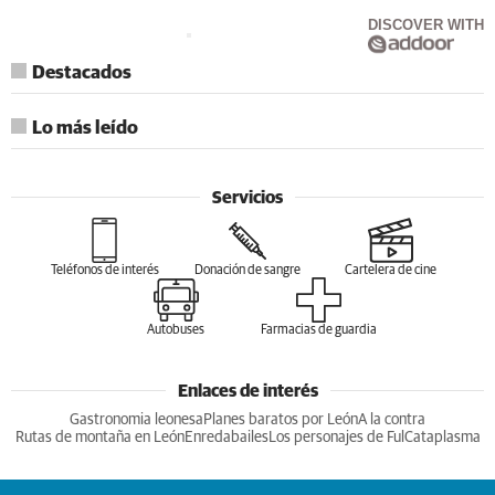
DISCOVER WITH
Destacados
Lo más leído
Servicios
Teléfonos de interés
Donación de sangre
Cartelera de cine
Autobuses
Farmacias de guardia
Enlaces de interés
Gastronomia leonesa
Planes baratos por León
A la contra
Rutas de montaña en León
Enredabailes
Los personajes de Ful
Cataplasma