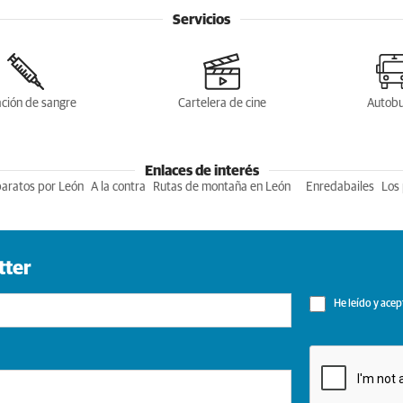
Servicios
ción de sangre
Cartelera de cine
Autob
Enlaces de interés
baratos por León
A la contra
Rutas de montaña en León
Enredabailes
Los 
tter
He leído y acep