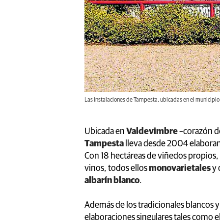
Las instalaciones de Tampesta, ubicadas en el municipi
Ubicada en
Valdevimbre
–corazón d
Tampesta
lleva desde 2004 elaborand
Con 18 hectáreas de viñedos propios,
vinos, todos ellos
monovarietales
y 
albarín blanco
.
Además de los tradicionales blancos 
elaboraciones singulares tales como e