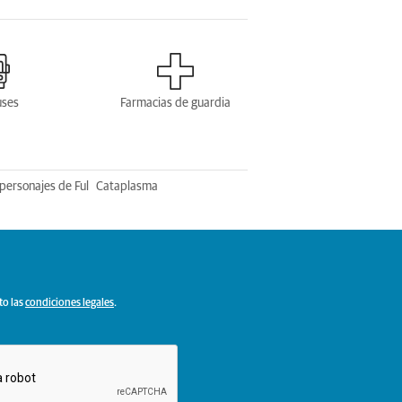
uses
Farmacias de guardia
personajes de Ful
Cataplasma
to las
condiciones legales
.