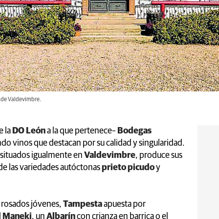
o de Valdevimbre.
e la
DO León
a la que pertenece–
Bodegas
o vinos que destacan por su calidad y singularidad.
 situados igualmente en
Valdevimbre
, produce sus
de las variedades autóctonas
prieto picudo
y
y rosados jóvenes,
Tampesta
apuesta por
l
Maneki
, un
Albarín
con crianza en barrica o el