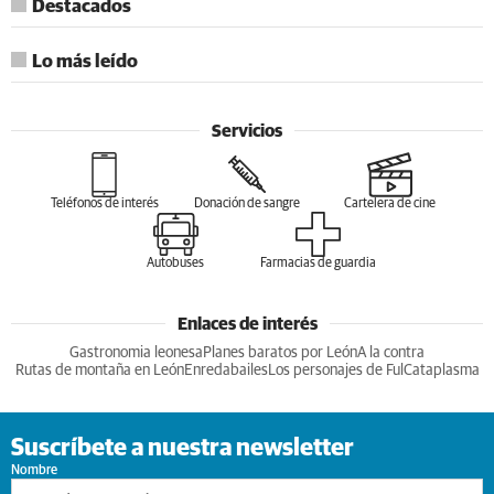
Destacados
Lo más leído
Servicios
Teléfonos de interés
Donación de sangre
Cartelera de cine
Autobuses
Farmacias de guardia
Enlaces de interés
Gastronomia leonesa
Planes baratos por León
A la contra
Rutas de montaña en León
Enredabailes
Los personajes de Ful
Cataplasma
Suscríbete a nuestra newsletter
Nombre