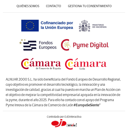
QUIÉNES SOMOS
CONTACTO
GESTIONA TU CONSENTIMIENTO
ALNUAR 2000 S.L. ha sido beneficiaria del Fondo Europeo de Desarrollo Regional,
cuyo objetivo es promover el desarrollo tecnológico, la innovación y una
investigación de calidad, gracias al cual ha puesto en marcha un Plan de Acción con
el objetivo de mejorar la competitividad empresarial apoyada en la innovación de
la pyme, durante el año 2025. Para ello ha contado con el apoyo del Programa
Pyme Innova de la Cámara de Comercio de León
#EuropaSeSiente”
Controlado por OJDinteractiva