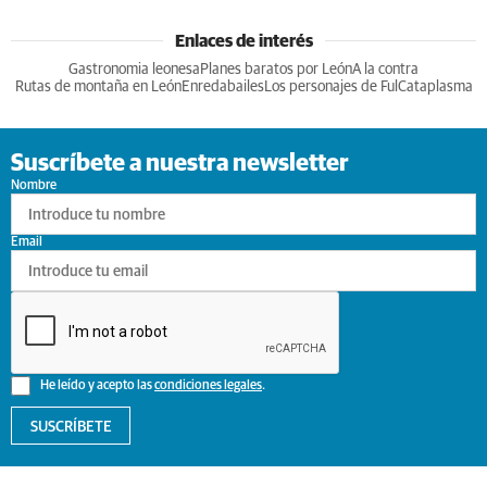
Enlaces de interés
Gastronomia leonesa
Planes baratos por León
A la contra
Rutas de montaña en León
Enredabailes
Los personajes de Ful
Cataplasma
Suscríbete a nuestra newsletter
Nombre
Email
He leído y acepto las
condiciones legales
.
SUSCRÍBETE