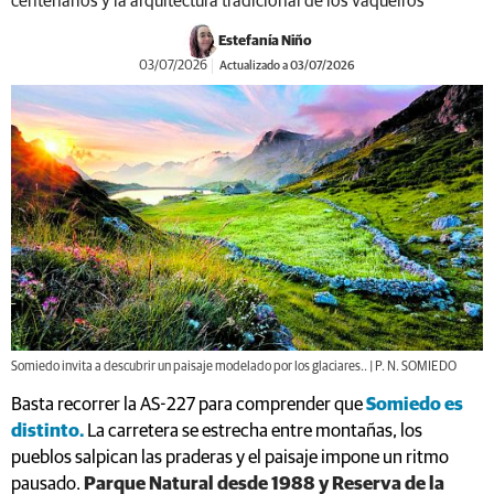
centenarios y la arquitectura tradicional de los vaqueiros
Estefanía Niño
03/07/2026
Actualizado a 03/07/2026
Somiedo invita a descubrir un paisaje modelado por los glaciares.. | P. N. SOMIEDO
Basta recorrer la AS-227 para comprender que
Somiedo es
distinto.
La carretera se estrecha entre montañas, los
pueblos salpican las praderas y el paisaje impone un ritmo
pausado.
Parque Natural desde 1988 y Reserva de la