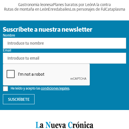
Gastronomia leonesa
Planes baratos por León
A la contra
Rutas de montaña en León
Enredabailes
Los personajes de Ful
Cataplasma
Suscríbete a nuestra newsletter
Nombre
Email
He leído y acepto las
condiciones legales
.
SUSCRÍBETE