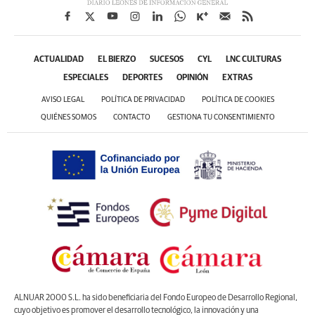
ACTUALIDAD
EL BIERZO
SUCESOS
CYL
LNC CULTURAS
ESPECIALES
DEPORTES
OPINIÓN
EXTRAS
AVISO LEGAL
POLÍTICA DE PRIVACIDAD
POLÍTICA DE COOKIES
QUIÉNES SOMOS
CONTACTO
GESTIONA TU CONSENTIMIENTO
ALNUAR 2000 S.L. ha sido beneficiaria del Fondo Europeo de Desarrollo Regional,
cuyo objetivo es promover el desarrollo tecnológico, la innovación y una