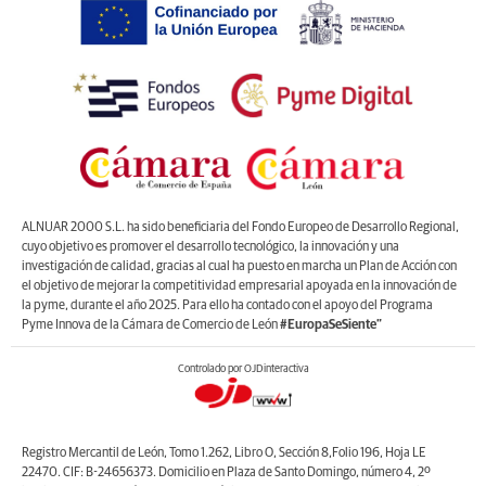
ALNUAR 2000 S.L. ha sido beneficiaria del Fondo Europeo de Desarrollo Regional,
cuyo objetivo es promover el desarrollo tecnológico, la innovación y una
investigación de calidad, gracias al cual ha puesto en marcha un Plan de Acción con
el objetivo de mejorar la competitividad empresarial apoyada en la innovación de
la pyme, durante el año 2025. Para ello ha contado con el apoyo del Programa
Pyme Innova de la Cámara de Comercio de León
#EuropaSeSiente”
Controlado por OJDinteractiva
Registro Mercantil de León, Tomo 1.262, Libro O, Sección 8,Folio 196, Hoja LE
22470. CIF: B-24656373. Domicilio en Plaza de Santo Domingo, número 4, 2º