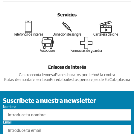
Servicios
Teléfonos de interés
Donación de sangre
Cartelera de cine
Autobuses
Farmacias de guardia
Enlaces de interés
Gastronomia leonesa
Planes baratos por León
A la contra
Rutas de montaña en León
Enredabailes
Los personajes de Ful
Cataplasma
Suscríbete a nuestra newsletter
Nombre
Email