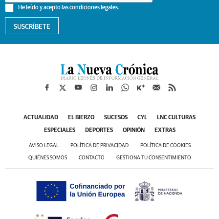
He leído y acepto las
condiciones legales
.
SUSCRÍBETE
ACTUALIDAD
EL BIERZO
SUCESOS
CYL
LNC CULTURAS
ESPECIALES
DEPORTES
OPINIÓN
EXTRAS
AVISO LEGAL
POLÍTICA DE PRIVACIDAD
POLÍTICA DE COOKIES
QUIÉNES SOMOS
CONTACTO
GESTIONA TU CONSENTIMIENTO