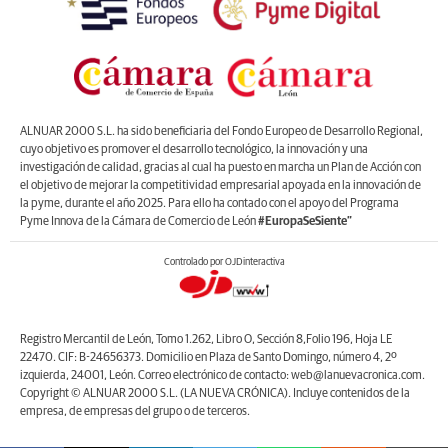
ALNUAR 2000 S.L. ha sido beneficiaria del Fondo Europeo de Desarrollo Regional,
cuyo objetivo es promover el desarrollo tecnológico, la innovación y una
investigación de calidad, gracias al cual ha puesto en marcha un Plan de Acción con
el objetivo de mejorar la competitividad empresarial apoyada en la innovación de
la pyme, durante el año 2025. Para ello ha contado con el apoyo del Programa
Pyme Innova de la Cámara de Comercio de León
#EuropaSeSiente”
Controlado por OJDinteractiva
Registro Mercantil de León, Tomo 1.262, Libro O, Sección 8,Folio 196, Hoja LE
22470. CIF: B-24656373. Domicilio en Plaza de Santo Domingo, número 4, 2º
izquierda, 24001, León. Correo electrónico de contacto: web@lanuevacronica.com.
Copyright © ALNUAR 2000 S.L. (LA NUEVA CRÓNICA). Incluye contenidos de la
empresa, de empresas del grupo o de terceros.