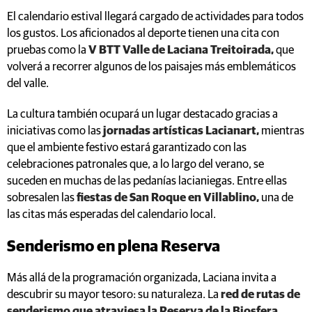
El calendario estival llegará cargado de actividades para todos
los gustos. Los aficionados al deporte tienen una cita con
pruebas como la
V BTT Valle de Laciana Treitoirada,
que
volverá a recorrer algunos de los paisajes más emblemáticos
del valle.
La cultura también ocupará un lugar destacado gracias a
iniciativas como las
jornadas artísticas Lacianart,
mientras
que el ambiente festivo estará garantizado con las
celebraciones patronales que, a lo largo del verano, se
suceden en muchas de las pedanías lacianiegas. Entre ellas
sobresalen las
fiestas de San Roque en Villablino,
una de
las citas más esperadas del calendario local.
Senderismo en plena Reserva
Más allá de la programación organizada, Laciana invita a
descubrir su mayor tesoro: su naturaleza. La
red de rutas de
senderismo que atraviesa la Reserva de la Biosfera