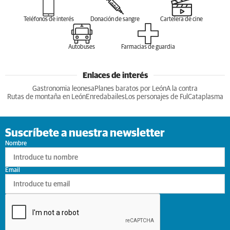
Teléfonos de interés
Donación de sangre
Cartelera de cine
Autobuses
Farmacias de guardia
Enlaces de interés
Gastronomia leonesa
Planes baratos por León
A la contra
Rutas de montaña en León
Enredabailes
Los personajes de Ful
Cataplasma
Suscríbete a nuestra newsletter
Nombre
Email