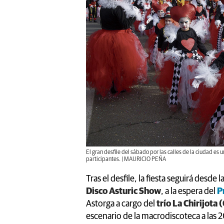
El gran desfile del sábado por las calles de la ciudad es
participantes. | MAURICIO PEÑA
Tras el desfile, la fiesta seguirá desde
Disco Asturic Show
, a la espera del
P
Astorga a cargo del
trío La Chirijota 
escenario de la macrodiscoteca a las 2