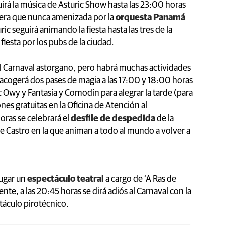
uirá la música de Asturic Show hasta las 23:00 horas
ra que nunca amenizada por la
orquesta Panamá
uric seguirá animando la fiesta hasta las tres de la
iesta por los pubs de la ciudad.
el Carnaval astorgano, pero habrá muchas actividades
l acogerá dos pases de magia a las 17:00 y 18:00 horas
 Owy y Fantasía y Comodín para alegrar la tarde (para
nes gratuitas en la Oficina de Atención al
oras se celebrará el
desfile de despedida
de la
e Castro en la que animan a todo al mundo a volver a
lugar un
espectáculo teatral
a cargo de ‘A Ras de
nte, a las 20:45 horas se dirá adiós al Carnaval con la
táculo pirotécnico.