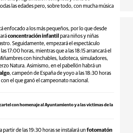
e todas las edades pero, sobre todo, con mucha música
tá enfocado a los más pequeños, por lo que desde
zará
concentración infantil
para niños y niñas
Castro. Seguidamente, empezará el espectáculo
e las 17:00 horas, mientras que a las 18:15 arrancará el
 Miñambres con hinchables, ludoteca, simuladores,
ierzo Natura. Asimismo, en el pabellón habrá un
algo
, campeón de España de yoyo a las 18:30 horas
ero con el que ganó el campeonato nacional.
 cartel con homenaje al Ayuntamiento y a las víctimas de la
a partir de las 19:30 horas se instalará un
fotomatón