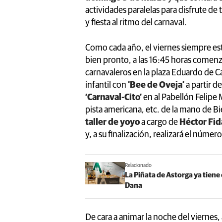
actividades paralelas para disfrute d
y fiesta al ritmo del carnaval.
Como cada año, el viernes siempre es
bien pronto, a las 16:45 horas comen
carnavaleros en la plaza Eduardo de 
infantil con
‘Bee de Oveja’
a partir d
‘Carnaval-Cito’
en al Pabellón Felipe
pista americana, etc. de la mano de B
taller de yoyo
a cargo de
Héctor Fid
y, a su finalización, realizará el núm
Relacionado
La Piñata de Astorga ya tiene
Dana
De cara a animar la noche del viernes, 