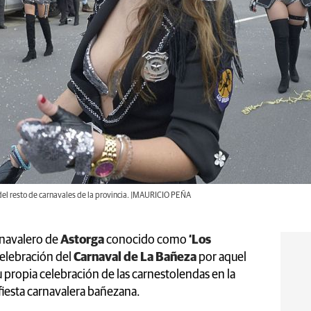
el resto de carnavales de la provincia. |MAURICIO PEÑA
rnavalero de
Astorga
conocido como
‘Los
celebración del
Carnaval de La Bañeza
por aquel
propia celebración de las carnestolendas en la
 fiesta carnavalera bañezana.