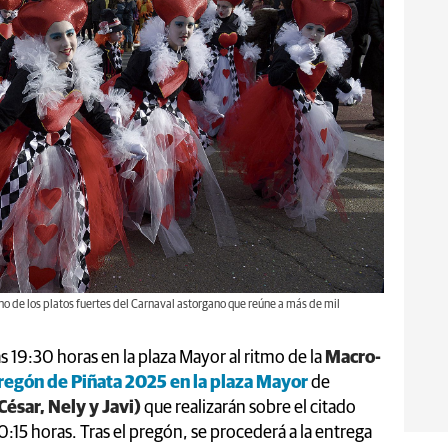
 uno de los platos fuertes del Carnaval astorgano que reúne a más de mil
 las 19:30 horas en la plaza Mayor al ritmo de la
Macro-
regón de Piñata 2025 en la plaza Mayor
de
(César, Nely y Javi)
que realizarán sobre el citado
0:15 horas. Tras el pregón, se procederá a la entrega