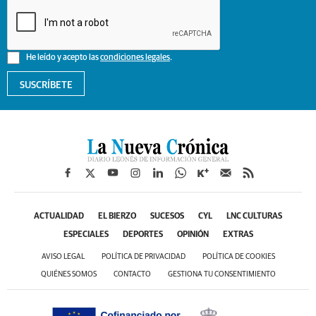
He leído y acepto las
condiciones legales
.
SUSCRÍBETE
ACTUALIDAD
EL BIERZO
SUCESOS
CYL
LNC CULTURAS
ESPECIALES
DEPORTES
OPINIÓN
EXTRAS
AVISO LEGAL
POLÍTICA DE PRIVACIDAD
POLÍTICA DE COOKIES
QUIÉNES SOMOS
CONTACTO
GESTIONA TU CONSENTIMIENTO