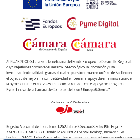
ALNUAR 2000 S.L. ha sido beneficiaria del Fondo Europeo de Desarrollo Regional,
cuyo objetivo es promover el desarrollo tecnológico, la innovación y una
investigación de calidad, gracias al cual ha puesto en marcha un Plan de Acción con
el objetivo de mejorar la competitividad empresarial apoyada en la innovación de
la pyme, durante el año 2025. Para ello ha contado con el apoyo del Programa
Pyme Innova de la Cámara de Comercio de León
#EuropaSeSiente”
Controlado por OJDinteractiva
Registro Mercantil de León, Tomo 1.262, Libro O, Sección 8,Folio 196, Hoja LE
22470. CIF: B-24656373. Domicilio en Plaza de Santo Domingo, número 4, 2º
izquierda, 24001, León. Correo electrónico de contacto: web@lanuevacronica.com.