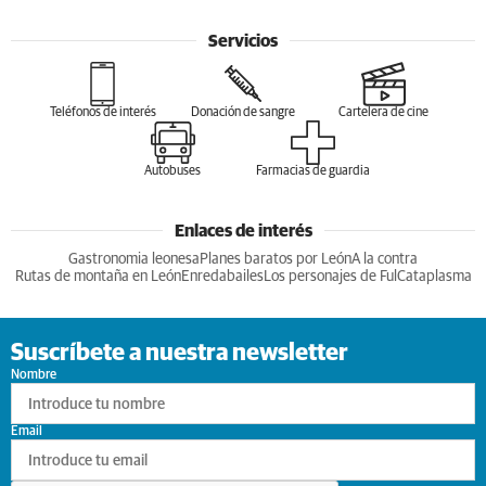
Servicios
Teléfonos de interés
Donación de sangre
Cartelera de cine
Autobuses
Farmacias de guardia
Enlaces de interés
Gastronomia leonesa
Planes baratos por León
A la contra
Rutas de montaña en León
Enredabailes
Los personajes de Ful
Cataplasma
Suscríbete a nuestra newsletter
Nombre
Email