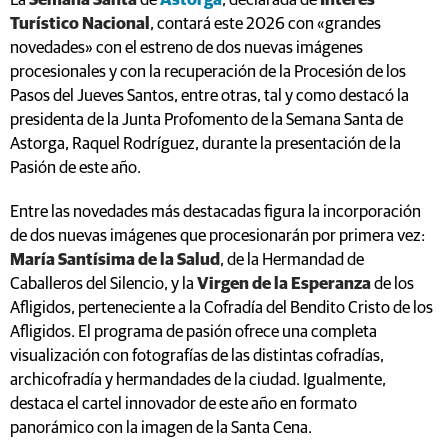
La
Semana Santa
de
Astorga
, declarada de
Interés
Turístico Nacional
, contará este 2026 con «grandes
novedades» con el estreno de dos nuevas imágenes
procesionales y con la recuperación de la Procesión de los
Pasos del Jueves Santos, entre otras, tal y como destacó la
presidenta de la Junta Profomento de la Semana Santa de
Astorga, Raquel Rodríguez, durante la presentación de la
Pasión de este año.
Entre las novedades más destacadas figura la incorporación
de dos nuevas imágenes que procesionarán por primera vez:
María Santísima de la Salud
, de la Hermandad de
Caballeros del Silencio, y la
Virgen de la Esperanza
de los
Afligidos, perteneciente a la Cofradía del Bendito Cristo de los
Afligidos. El programa de pasión ofrece una completa
visualización con fotografías de las distintas cofradías,
archicofradía y hermandades de la ciudad. Igualmente,
destaca el cartel innovador de este año en formato
panorámico con la imagen de la Santa Cena.