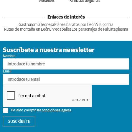
Autobuses
Farmacias de guardia
Enlaces de interés
Gastronomia leonesa
Planes baratos por León
A la contra
Rutas de montaña en León
Enredabailes
Los personajes de Ful
Cataplasma
Suscríbete a nuestra newsletter
Nombre
Email
He leído y acepto las
condiciones legales
.
SUSCRÍBETE