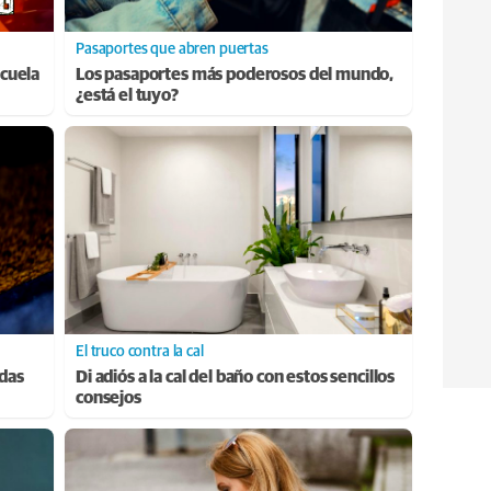
Pasaportes que abren puertas
cuela
Los pasaportes más poderosos del mundo,
¿está el tuyo?
El truco contra la cal
adas
Di adiós a la cal del baño con estos sencillos
consejos