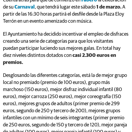
Cuenta atrás para que dé comienzo en
Fabero
la celebración
de su
Carnaval
, que tendrá lugar este sábado
1 de marzo.
A
partir de las 16:30 horas partirá el desfile desde la Plaza Eloy
Terrón en un evento amenizado con música.
El Ayuntamiento ha decidido incentivar el empleo de disfraces
creando una serie de categorías para que los visitantes
puedan participar luciendo sus mejores galas. En total hay
diez niveles distintos dotados con
casi 2.300 euros en
premios.
Desglosando las diferentes categorías, está la de mejor grupo
local no premiado (premio de 100 euros), grupo más
marchoso (150 euros), mejor disfraz individual infantil (80
euros), mejor carroza (250 euros), mejor coreografía (150
euros), mejores grupos de adultos (primer premio de 299
euros, segundo de 250 y tercero de 200), mejores grupos
infantiles con un mínimo de seis integrantes (primer premio
de 250 euros, segundo de 150 y tercero de 120), mejor pareja