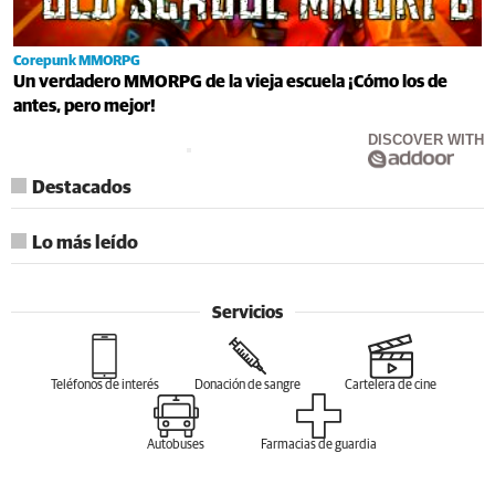
Corepunk MMORPG
Un verdadero MMORPG de la vieja escuela ¡Cómo los de
antes, pero mejor!
DISCOVER WITH
Destacados
Lo más leído
Servicios
Teléfonos de interés
Donación de sangre
Cartelera de cine
Autobuses
Farmacias de guardia