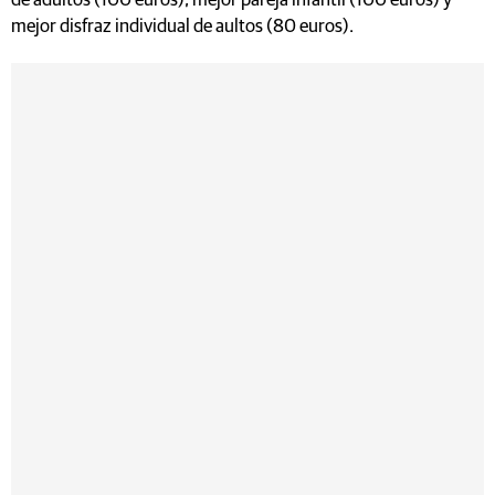
de adultos (100 euros), mejor pareja infantil (100 euros) y
mejor disfraz individual de aultos (80 euros).