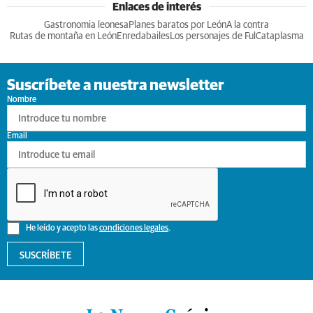
Enlaces de interés
Gastronomia leonesa
Planes baratos por León
A la contra
Rutas de montaña en León
Enredabailes
Los personajes de Ful
Cataplasma
Suscríbete a nuestra newsletter
Nombre
Email
He leído y acepto las
condiciones legales
.
SUSCRÍBETE