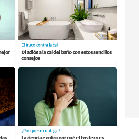
El truco contra la cal
mejor
Di adiós a la cal del baño con estos sencillos
consejos
¿Por qué se contagia?
adas
La ciencia explica por qué el bostezo es