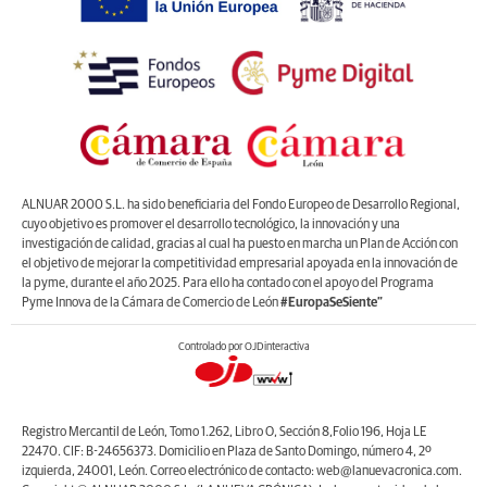
ALNUAR 2000 S.L. ha sido beneficiaria del Fondo Europeo de Desarrollo Regional,
cuyo objetivo es promover el desarrollo tecnológico, la innovación y una
investigación de calidad, gracias al cual ha puesto en marcha un Plan de Acción con
el objetivo de mejorar la competitividad empresarial apoyada en la innovación de
la pyme, durante el año 2025. Para ello ha contado con el apoyo del Programa
Pyme Innova de la Cámara de Comercio de León
#EuropaSeSiente”
Controlado por OJDinteractiva
Registro Mercantil de León, Tomo 1.262, Libro O, Sección 8,Folio 196, Hoja LE
22470. CIF: B-24656373. Domicilio en Plaza de Santo Domingo, número 4, 2º
izquierda, 24001, León. Correo electrónico de contacto: web@lanuevacronica.com.