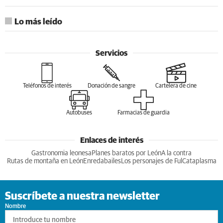
Lo más leído
Servicios
Teléfonos de interés
Donación de sangre
Cartelera de cine
Autobuses
Farmacias de guardia
Enlaces de interés
Gastronomia leonesa
Planes baratos por León
A la contra
Rutas de montaña en León
Enredabailes
Los personajes de Ful
Cataplasma
Suscríbete a nuestra newsletter
Nombre