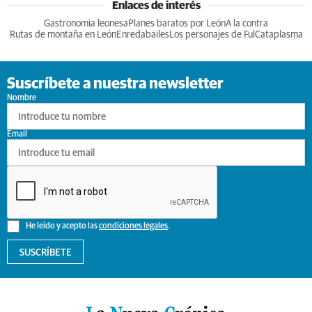
Enlaces de interés
Gastronomia leonesa
Planes baratos por León
A la contra
Rutas de montaña en León
Enredabailes
Los personajes de Ful
Cataplasma
Suscríbete a nuestra newsletter
Nombre
Email
He leído y acepto las
condiciones legales
.
SUSCRÍBETE