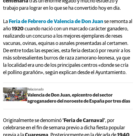
centenaria
tras un enorme legado y mucho esfuerzo y
trabajo para lograr en lo que se ha convertido hoy en día.
La
Feria de Febrero de Valencia de Don Juan
se remonta al
año
1920
cuando nació con un marcado carácter ganadero,
realizando un concurso a los mejores ejemplares de reses
vacunas, ovinas, equinas o asnales presentadas al certamen.
De entre todas las especies, esta feria destacó por reunir a los
más sobresalientes burros de raza zamorano-leonesa, ya que
la localidad era uno de los principales centros «donde se cría
el pollino garañón», según explican desde el Ayuntamiento.
Relacionado
Valencia de Don Juan, epicentro del sector
agroganadero del noroeste de España por tres días
Originalmente se denominó
‘Feria de Carnaval’
, por
celebrarse en el fin de semana previo a dicha fiesta popular
previa a la
Cuaresma
. Posteriormente en la década de
1940