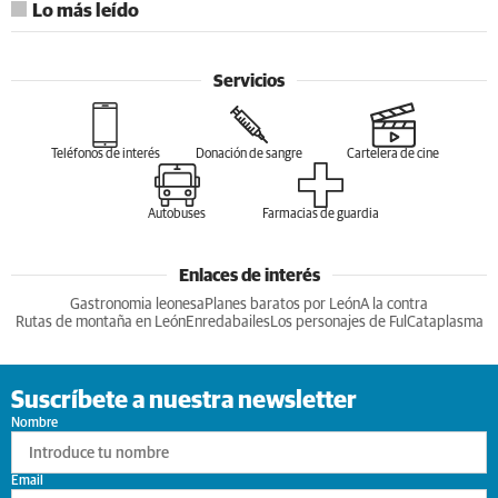
Lo más leído
Servicios
Teléfonos de interés
Donación de sangre
Cartelera de cine
Autobuses
Farmacias de guardia
Enlaces de interés
Gastronomia leonesa
Planes baratos por León
A la contra
Rutas de montaña en León
Enredabailes
Los personajes de Ful
Cataplasma
Suscríbete a nuestra newsletter
Nombre
Email