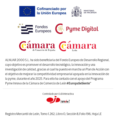
ALNUAR 2000 S.L. ha sido beneficiaria del Fondo Europeo de Desarrollo Regional,
cuyo objetivo es promover el desarrollo tecnológico, la innovación y una
investigación de calidad, gracias al cual ha puesto en marcha un Plan de Acción con
el objetivo de mejorar la competitividad empresarial apoyada en la innovación de
la pyme, durante el año 2025. Para ello ha contado con el apoyo del Programa
Pyme Innova de la Cámara de Comercio de León
#EuropaSeSiente”
Controlado por OJDinteractiva
Registro Mercantil de León, Tomo 1.262, Libro O, Sección 8,Folio 196, Hoja LE