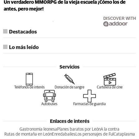
Un verdadero MMORPG de la vieja escuela ¡Cómo los de
antes, pero mejor!
DISCOVER WITH
Destacados
Lo más leído
Servicios
Teléfonos de interés
Donación de sangre
Cartelera de cine
Autobuses
Farmacias de guardia
Enlaces de interés
Gastronomia leonesa
Planes baratos por León
A la contra
Rutas de montaña en León
Enredabailes
Los personajes de Ful
Cataplasma