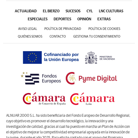
ACTUALIDAD
EL BIERZO
SUCESOS
CYL
LNC CULTURAS
ESPECIALES
DEPORTES
OPINIÓN
EXTRAS
AVISO LEGAL
POLÍTICA DE PRIVACIDAD
POLÍTICA DE COOKIES
QUIÉNES SOMOS
CONTACTO
GESTIONA TU CONSENTIMIENTO
ALNUAR 2000 S.L. ha sido beneficiaria del Fondo Europeo de Desarrollo Regional,
cuyo objetivo es promover el desarrollo tecnológico, la innovación y una
investigación de calidad, gracias al cual ha puesto en marcha un Plan de Acción con
el objetivo de mejorar la competitividad empresarial apoyada en la innovación de