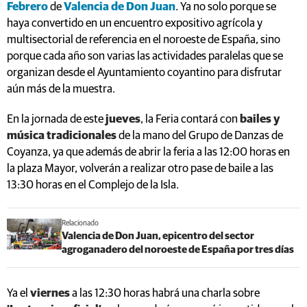
Febrero
de
Valencia de Don Juan
. Ya no solo porque se
haya convertido en un encuentro expositivo agrícola y
multisectorial de referencia en el noroeste de España, sino
porque cada año son varias las actividades paralelas que se
organizan desde el Ayuntamiento coyantino para disfrutar
aún más de la muestra.
En la jornada de este
jueves
, la Feria contará con
bailes y
música tradicionales
de la mano del Grupo de Danzas de
Coyanza, ya que además de abrir la feria a las 12:00 horas en
la plaza Mayor, volverán a realizar otro pase de baile a las
13:30 horas en el Complejo de la Isla.
Relacionado
Valencia de Don Juan, epicentro del sector
agroganadero del noroeste de España por tres días
Ya el
viernes
a las 12:30 horas habrá una charla sobre