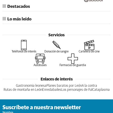
Destacados
Lo más leído
Servicios
Teléfonos de interés
Donación de sangre
Cartelera de cine
Autobuses
Farmacias de guardia
Enlaces de interés
Gastronomia leonesa
Planes baratos por León
A la contra
Rutas de montaña en León
Enredabailes
Los personajes de Ful
Cataplasma
Suscríbete a nuestra newsletter
Nombre