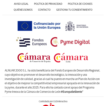
AVISO LEGAL
POLÍTICA DE PRIVACIDAD
POLÍTICA DE COOKIES
QUIÉNES SOMOS
CONTACTO
GESTIONA TU CONSENTIMIENTO
ALNUAR 2000 S.L. ha sido beneficiaria del Fondo Europeo de Desarrollo Regional,
cuyo objetivo es promover el desarrollo tecnológico, la innovación y una
investigación de calidad, gracias al cual ha puesto en marcha un Plan de Acción con
el objetivo de mejorar la competitividad empresarial apoyada en la innovación de
la pyme, durante el año 2025. Para ello ha contado con el apoyo del Programa
Pyme Innova de la Cámara de Comercio de León
#EuropaSeSiente”
Controlado por OJDinteractiva