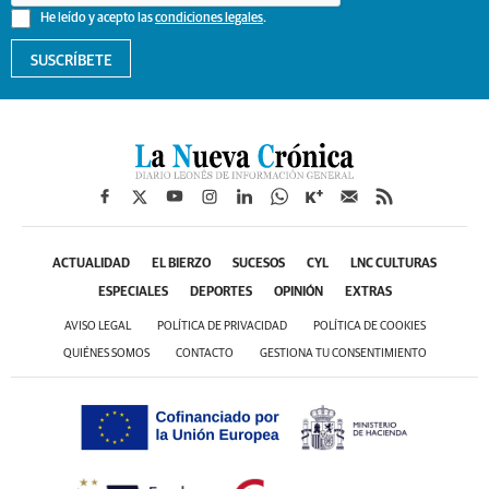
He leído y acepto las
condiciones legales
.
SUSCRÍBETE
ACTUALIDAD
EL BIERZO
SUCESOS
CYL
LNC CULTURAS
ESPECIALES
DEPORTES
OPINIÓN
EXTRAS
AVISO LEGAL
POLÍTICA DE PRIVACIDAD
POLÍTICA DE COOKIES
QUIÉNES SOMOS
CONTACTO
GESTIONA TU CONSENTIMIENTO