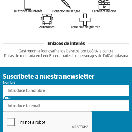
Teléfonos de interés
Donación de sangre
Cartelera de cine
Autobuses
Farmacias de guardia
Enlaces de interés
Gastronomia leonesa
Planes baratos por León
A la contra
Rutas de montaña en León
Enredabailes
Los personajes de Ful
Cataplasma
Suscríbete a nuestra newsletter
Nombre
Email