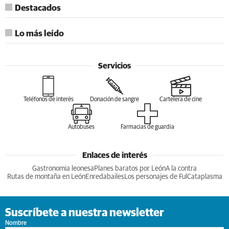
Destacados
Lo más leído
Servicios
Teléfonos de interés
Donación de sangre
Cartelera de cine
Autobuses
Farmacias de guardia
Enlaces de interés
Gastronomia leonesa
Planes baratos por León
A la contra
Rutas de montaña en León
Enredabailes
Los personajes de Ful
Cataplasma
Suscríbete a nuestra newsletter
Nombre