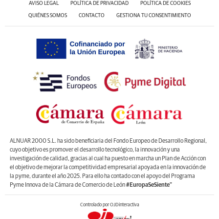
AVISO LEGAL
POLÍTICA DE PRIVACIDAD
POLÍTICA DE COOKIES
QUIÉNES SOMOS
CONTACTO
GESTIONA TU CONSENTIMIENTO
ALNUAR 2000 S.L. ha sido beneficiaria del Fondo Europeo de Desarrollo Regional,
cuyo objetivo es promover el desarrollo tecnológico, la innovación y una
investigación de calidad, gracias al cual ha puesto en marcha un Plan de Acción con
el objetivo de mejorar la competitividad empresarial apoyada en la innovación de
la pyme, durante el año 2025. Para ello ha contado con el apoyo del Programa
Pyme Innova de la Cámara de Comercio de León
#EuropaSeSiente”
Controlado por OJDinteractiva