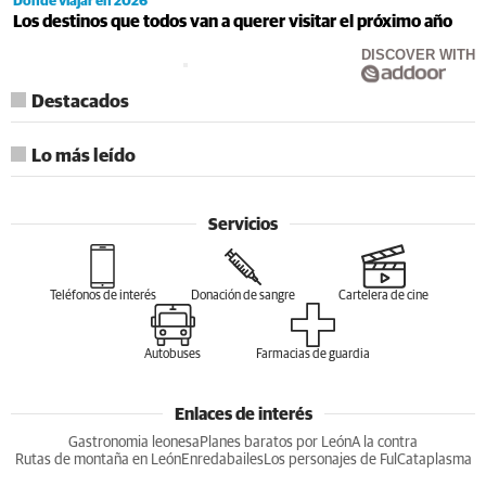
Dónde viajar en 2026
Los destinos que todos van a querer visitar el próximo año
DISCOVER WITH
Destacados
Lo más leído
Servicios
Teléfonos de interés
Donación de sangre
Cartelera de cine
Autobuses
Farmacias de guardia
Enlaces de interés
Gastronomia leonesa
Planes baratos por León
A la contra
Rutas de montaña en León
Enredabailes
Los personajes de Ful
Cataplasma