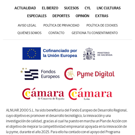
ACTUALIDAD
EL BIERZO
SUCESOS
CYL
LNC CULTURAS
ESPECIALES
DEPORTES
OPINIÓN
EXTRAS
AVISO LEGAL
POLÍTICA DE PRIVACIDAD
POLÍTICA DE COOKIES
QUIÉNES SOMOS
CONTACTO
GESTIONA TU CONSENTIMIENTO
ALNUAR 2000 S.L. ha sido beneficiaria del Fondo Europeo de Desarrollo Regional,
cuyo objetivo es promover el desarrollo tecnológico, la innovación y una
investigación de calidad, gracias al cual ha puesto en marcha un Plan de Acción con
el objetivo de mejorar la competitividad empresarial apoyada en la innovación de
la pyme, durante el año 2025. Para ello ha contado con el apoyo del Programa