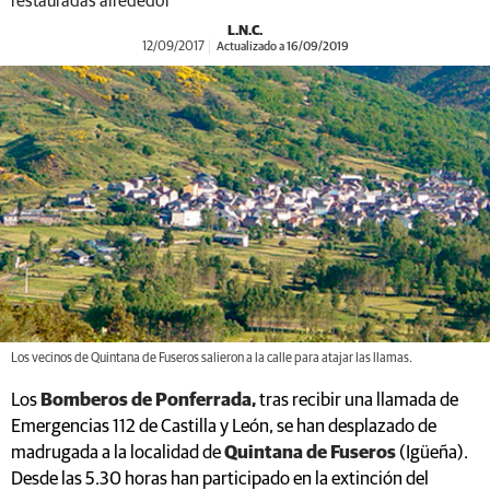
restauradas alrededor
L.N.C.
12/09/2017
Actualizado a 16/09/2019
Los vecinos de Quintana de Fuseros salieron a la calle para atajar las llamas.
Los
Bomberos de Ponferrada,
tras recibir una llamada de
Emergencias 112 de Castilla y León, se han desplazado de
madrugada a la localidad de
Quintana de Fuseros
(Igüeña).
Desde las 5.30 horas han participado en la extinción del