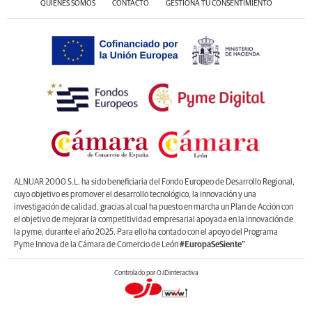
QUIÉNES SOMOS
CONTACTO
GESTIONA TU CONSENTIMIENTO
ALNUAR 2000 S.L. ha sido beneficiaria del Fondo Europeo de Desarrollo Regional,
cuyo objetivo es promover el desarrollo tecnológico, la innovación y una
investigación de calidad, gracias al cual ha puesto en marcha un Plan de Acción con
el objetivo de mejorar la competitividad empresarial apoyada en la innovación de
la pyme, durante el año 2025. Para ello ha contado con el apoyo del Programa
Pyme Innova de la Cámara de Comercio de León
#EuropaSeSiente”
Controlado por OJDinteractiva