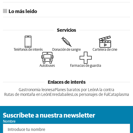
Lo más leído
Servicios
Teléfonos de interés
Donación de sangre
Cartelera de cine
Autobuses
Farmacias de guardia
Enlaces de interés
Gastronomia leonesa
Planes baratos por León
A la contra
Rutas de montaña en León
Enredabailes
Los personajes de Ful
Cataplasma
Suscríbete a nuestra newsletter
Nombre