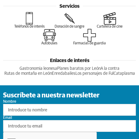
Servicios
Teléfonos de interés
Donación de sangre
Cartelera de cine
Autobuses
Farmacias de guardia
Enlaces de interés
Gastronomia leonesa
Planes baratos por León
A la contra
Rutas de montaña en León
Enredabailes
Los personajes de Ful
Cataplasma
Suscríbete a nuestra newsletter
Nombre
Email