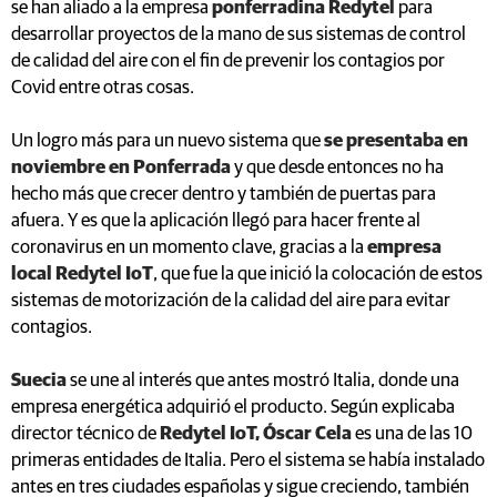
se han aliado a la empresa
ponferradina Redytel
para
desarrollar proyectos de la mano de sus sistemas de control
de calidad del aire con el fin de prevenir los contagios por
Covid entre otras cosas.
Un logro más para un nuevo sistema que
se presentaba en
noviembre en Ponferrada
y que desde entonces no ha
hecho más que crecer dentro y también de puertas para
afuera. Y es que la aplicación llegó para hacer frente al
coronavirus en un momento clave, gracias a la
empresa
local Redytel IoT
, que fue la que inició la colocación de estos
sistemas de motorización de la calidad del aire para evitar
contagios.
Suecia
se une al interés que antes mostró Italia, donde una
empresa energética adquirió el producto. Según explicaba
director técnico de
Redytel IoT, Óscar Cela
es una de las 10
primeras entidades de Italia. Pero el sistema se había instalado
antes en tres ciudades españolas y sigue creciendo, también