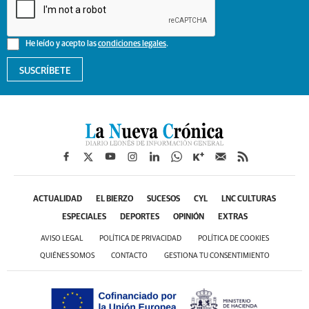
He leído y acepto las
condiciones legales
.
SUSCRÍBETE
ACTUALIDAD
EL BIERZO
SUCESOS
CYL
LNC CULTURAS
ESPECIALES
DEPORTES
OPINIÓN
EXTRAS
AVISO LEGAL
POLÍTICA DE PRIVACIDAD
POLÍTICA DE COOKIES
QUIÉNES SOMOS
CONTACTO
GESTIONA TU CONSENTIMIENTO