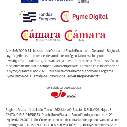
ALNUAR 2000 S.L. ha sido beneficiaria del Fondo Europeo de Desarrollo Regional,
cuyo objetivo es promover el desarrollo tecnológico, la innovación y una
investigación de calidad, gracias al cual ha puesto en marcha un Plan de Acción con
el objetivo de mejorar la competitividad empresarial apoyada en la innovación de
la pyme, durante el año 2025. Para ello ha contado con el apoyo del Programa
Pyme Innova de la Cámara de Comercio de León
#EuropaSeSiente”
Controlado por OJDinteractiva
Registro Mercantil de León, Tomo 1.262, Libro O, Sección 8,Folio 196, Hoja LE
22470. CIF: B-24656373. Domicilio en Plaza de Santo Domingo, número 4, 2º
izquierda, 24001, León. Correo electrónico de contacto: web@lanuevacronica.com.
Copyright © ALNUAR 2000 S.L. (LA NUEVA CRÓNICA). Incluye contenidos de la