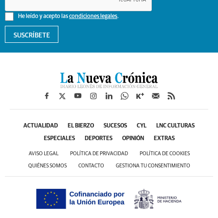
He leído y acepto las
condiciones legales
.
SUSCRÍBETE
ACTUALIDAD
EL BIERZO
SUCESOS
CYL
LNC CULTURAS
ESPECIALES
DEPORTES
OPINIÓN
EXTRAS
AVISO LEGAL
POLÍTICA DE PRIVACIDAD
POLÍTICA DE COOKIES
QUIÉNES SOMOS
CONTACTO
GESTIONA TU CONSENTIMIENTO