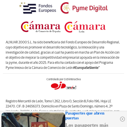
ALNUAR 2000 S.L. ha sido beneficiaria del Fondo Europeo de Desarrollo Regional,
cuyo objetivo es promover el desarrollo tecnológico, la innovación y una
investigación de calidad, gracias al cual ha puesto en marcha un Plan de Acción con
el objetivo de mejorar la competitividad empresarial apoyada en la innovación de
la pyme, durante el año 2025. Para ello ha contado con el apoyo del Programa
Pyme Innova de la Cámara de Comercio de León
#EuropaSeSiente”
Controlado por OJDinteractiva
Registro Mercantil de León, Tomo 1.262, Libro O, Sección 8,Folio 196, Hoja LE
22470. CIF: B-24656373. Domicilio en Plaza de Santo Domingo, número 4, 2º
izquierda, 24001, León. Correo electrónico de contacto: web@lanuevacronica.com.
Pasaportes que abren
Copyright © ALNUAR 2000 S.L. (LA NUEVA CRÓNICA). Incluye contenidos de la
puertas
empresa, de empresas del grupo o de terceros.
Los pasaportes más