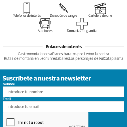
Teléfonos de interés
Donación de sangre
Cartelera de cine
Autobuses
Farmacias de guardia
Enlaces de interés
Gastronomia leonesa
Planes baratos por León
A la contra
Rutas de montaña en León
Enredabailes
Los personajes de Ful
Cataplasma
Suscríbete a nuestra newsletter
Nombre
Email