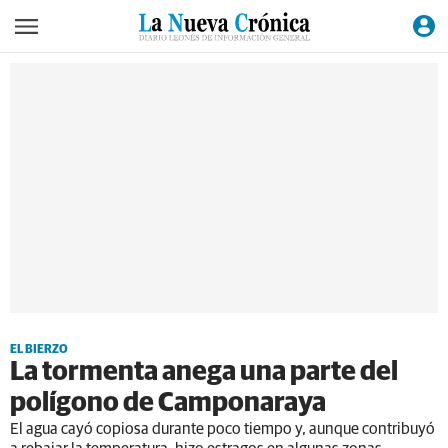
EL BIERZO
La tormenta anega una parte del
polígono de Camponaraya
El agua cayó copiosa durante poco tiempo y, aunque contribuyó