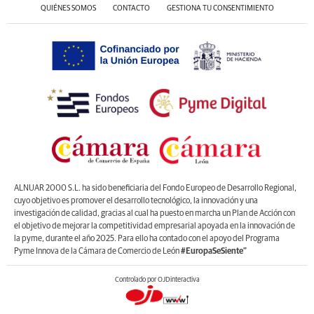
QUIÉNES SOMOS
CONTACTO
GESTIONA TU CONSENTIMIENTO
ALNUAR 2000 S.L. ha sido beneficiaria del Fondo Europeo de Desarrollo Regional,
cuyo objetivo es promover el desarrollo tecnológico, la innovación y una
investigación de calidad, gracias al cual ha puesto en marcha un Plan de Acción con
el objetivo de mejorar la competitividad empresarial apoyada en la innovación de
la pyme, durante el año 2025. Para ello ha contado con el apoyo del Programa
Pyme Innova de la Cámara de Comercio de León
#EuropaSeSiente”
Controlado por OJDinteractiva