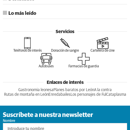
Lo más leído
Servicios
Teléfonos de interés
Donación de sangre
Cartelera de cine
Autobuses
Farmacias de guardia
Enlaces de interés
Gastronomia leonesa
Planes baratos por León
A la contra
Rutas de montaña en León
Enredabailes
Los personajes de Ful
Cataplasma
Suscríbete a nuestra newsletter
Nombre