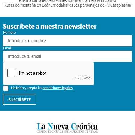
Gastronomia leonesa
Planes baratos por León
A la contra
Rutas de montaña en León
Enredabailes
Los personajes de Ful
Cataplasma
Suscríbete a nuestra newsletter
Nombre
Email
He leído y acepto las
condiciones legales
.
SUSCRÍBETE