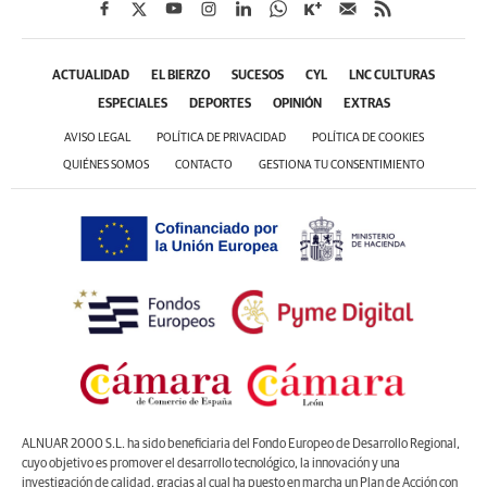
ACTUALIDAD
EL BIERZO
SUCESOS
CYL
LNC CULTURAS
ESPECIALES
DEPORTES
OPINIÓN
EXTRAS
AVISO LEGAL
POLÍTICA DE PRIVACIDAD
POLÍTICA DE COOKIES
QUIÉNES SOMOS
CONTACTO
GESTIONA TU CONSENTIMIENTO
ALNUAR 2000 S.L. ha sido beneficiaria del Fondo Europeo de Desarrollo Regional,
cuyo objetivo es promover el desarrollo tecnológico, la innovación y una
investigación de calidad, gracias al cual ha puesto en marcha un Plan de Acción con