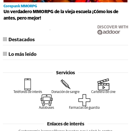
Corepunk MMORPG
Un verdadero MMORPG de la vieja escuela ¡Cómo los de
antes, pero mejor!
DISCOVER WITH
Destacados
Lo más leído
Servicios
Teléfonos de interés
Donación de sangre
Cartelera de cine
Autobuses
Farmacias de guardia
Enlaces de interés