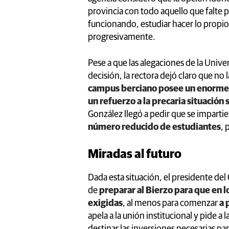
provincia con todo aquello que falte p
funcionando, estudiar hacer lo propio
progresivamente.
Pese a que las alegaciones de la Univ
decisión, la rectora dejó claro que n
campus berciano posee un enorme
un refuerzo a la precaria situación 
González llegó a pedir que se impartie
número reducido de estudiantes
, 
Miradas al futuro
Dada esta situación, el presidente del
de
preparar al Bierzo para que en l
exigidas
, al menos para comenzar
a 
apela a la unión institucional y pide a l
destinar las inversiones necesarias pa