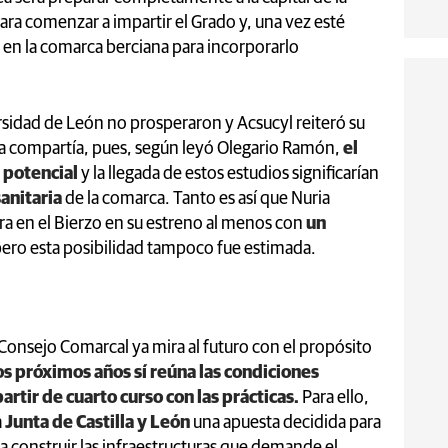
ara comenzar a impartir el Grado y, una vez esté
 en la comarca berciana para incorporarlo
ersidad de León no prosperaron y Acsucyl reiteró su
o la compartía, pues, según leyó Olegario Ramón,
el
 potencial
y la llegada de estos estudios significarían
sanitaria
de la comarca. Tanto es así que Nuria
ra en el Bierzo en su estreno al menos con
un
pero esta posibilidad tampoco fue estimada.
 Consejo Comarcal ya mira al futuro con el propósito
os próximos años sí reúna las condiciones
partir de cuarto curso con las prácticas.
Para ello,
a
Junta de Castilla y León
una apuesta decidida para
ra construir las infraestructuras que demande el