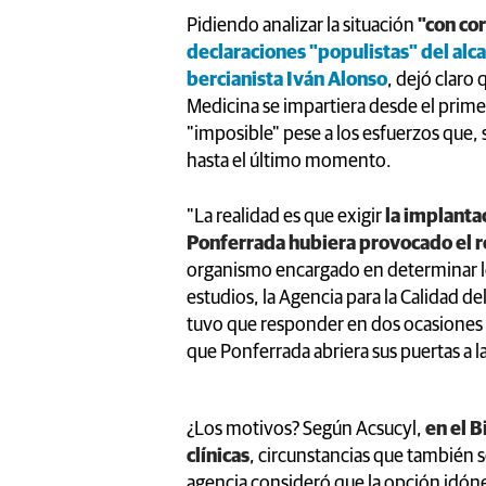
Pidiendo analizar la situación
"con cor
declaraciones "populistas" del alca
bercianista Iván Alonso
, dejó claro
Medicina se impartiera desde el prime
"imposible" pese a los esfuerzos que,
hasta el último momento.
"La realidad es que exigir
la implanta
Ponferrada hubiera provocado el 
organismo encargado en determinar los
estudios, la Agencia para la Calidad de
tuvo que responder en dos ocasiones a
que Ponferrada abriera sus puertas a l
¿Los motivos? Según Acsucyl,
en el B
clínicas
, circunstancias que también 
agencia consideró que la opción idóne