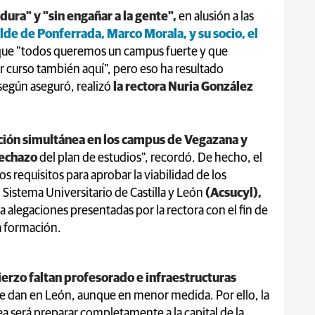
dura" y "sin engañar a la gente",
en alusión a las
lde de Ponferrada, Marco Morala, y su socio, el
 que "todos queremos un campus fuerte y que
r curso también aquí", pero eso ha resultado
 según aseguró, realizó
la rectora Nuria González
ción simultánea en los campus de Vegazana y
rechazo
del plan de estudios", recordó. De hecho, el
 requisitos para aprobar la viabilidad de los
l Sistema Universitario de Castilla y León
(Acsucyl),
 alegaciones presentadas por la rectora con el fin de
a formación.
ierzo faltan profesorado e infraestructuras
se dan en León, aunque en menor medida. Por ello, la
a será preparar completamente a la capital de la