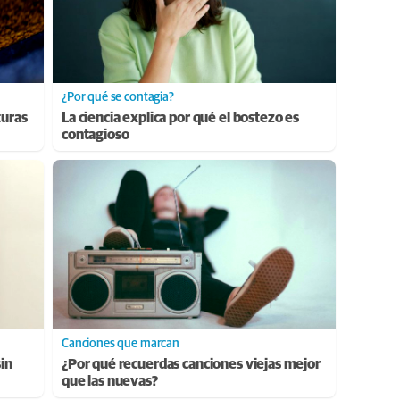
¿Por qué se contagia?
turas
La ciencia explica por qué el bostezo es
contagioso
Canciones que marcan
sin
¿Por qué recuerdas canciones viejas mejor
que las nuevas?