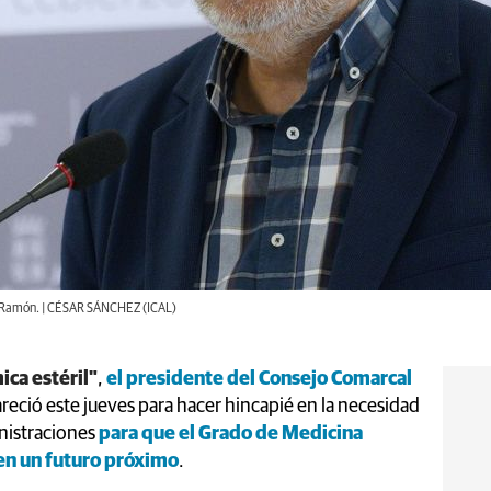
io Ramón. | CÉSAR SÁNCHEZ (ICAL)
ica estéril"
,
el presidente del Consejo Comarcal
reció este jueves para hacer hincapié en la necesidad
inistraciones
para que el Grado de Medicina
 en un futuro próximo
.