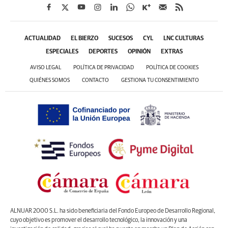
ACTUALIDAD
EL BIERZO
SUCESOS
CYL
LNC CULTURAS
ESPECIALES
DEPORTES
OPINIÓN
EXTRAS
AVISO LEGAL
POLÍTICA DE PRIVACIDAD
POLÍTICA DE COOKIES
QUIÉNES SOMOS
CONTACTO
GESTIONA TU CONSENTIMIENTO
ALNUAR 2000 S.L. ha sido beneficiaria del Fondo Europeo de Desarrollo Regional,
cuyo objetivo es promover el desarrollo tecnológico, la innovación y una