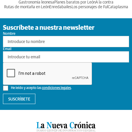
Gastronomia leonesa
Planes baratos por León
A la contra
Rutas de montaña en León
Enredabailes
Los personajes de Ful
Cataplasma
Suscríbete a nuestra newsletter
Nombre
Email
He leído y acepto las
condiciones legales
.
SUSCRÍBETE