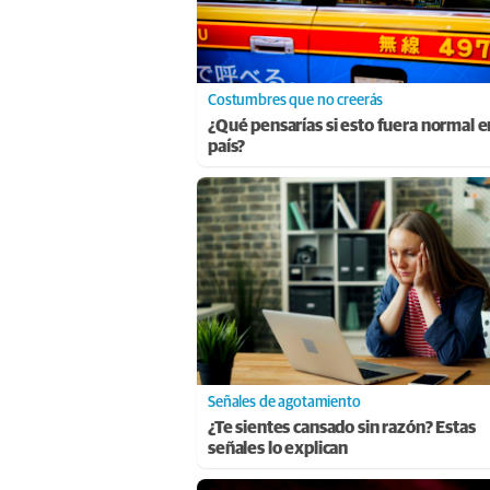
Costumbres que no creerás
¿Qué pensarías si esto fuera normal e
país?
Señales de agotamiento
¿Te sientes cansado sin razón? Estas
señales lo explican