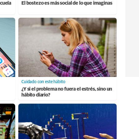
cuela
El bostezo es más social de lo que imaginas
Cuidado con este hábito
¿Y si el problema no fuera el estrés, sino un
hábito diario?