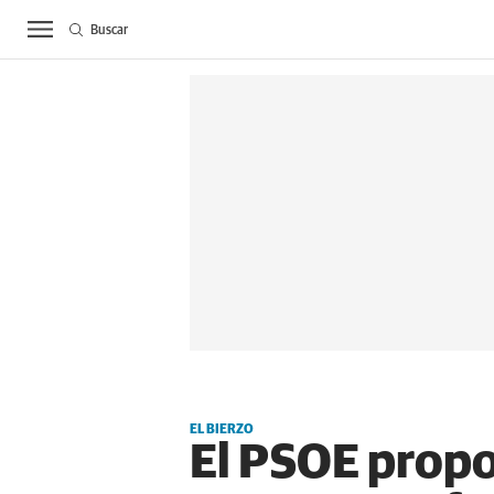
Buscar
ACTUALIDAD
BIE
EL BIERZO
El PSOE propon