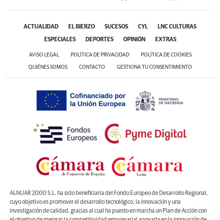
ACTUALIDAD
EL BIERZO
SUCESOS
CYL
LNC CULTURAS
ESPECIALES
DEPORTES
OPINIÓN
EXTRAS
AVISO LEGAL
POLÍTICA DE PRIVACIDAD
POLÍTICA DE COOKIES
QUIÉNES SOMOS
CONTACTO
GESTIONA TU CONSENTIMIENTO
ALNUAR 2000 S.L. ha sido beneficiaria del Fondo Europeo de Desarrollo Regional,
cuyo objetivo es promover el desarrollo tecnológico, la innovación y una
investigación de calidad, gracias al cual ha puesto en marcha un Plan de Acción con
el objetivo de mejorar la competitividad empresarial apoyada en la innovación de