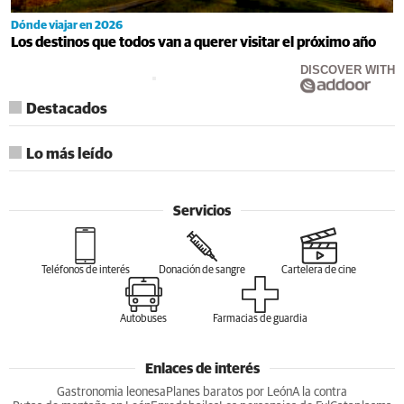
Dónde viajar en 2026
Los destinos que todos van a querer visitar el próximo año
DISCOVER WITH
Destacados
Lo más leído
Servicios
Teléfonos de interés
Donación de sangre
Cartelera de cine
Autobuses
Farmacias de guardia
Enlaces de interés
Gastronomia leonesa
Planes baratos por León
A la contra