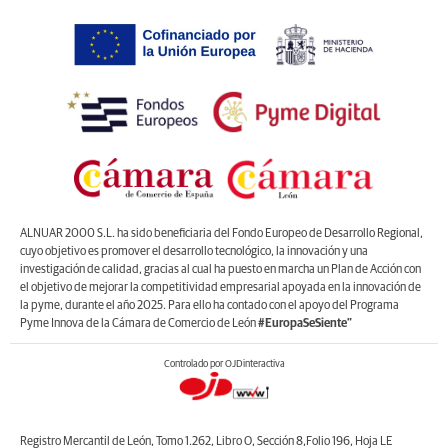
ALNUAR 2000 S.L. ha sido beneficiaria del Fondo Europeo de Desarrollo Regional,
cuyo objetivo es promover el desarrollo tecnológico, la innovación y una
investigación de calidad, gracias al cual ha puesto en marcha un Plan de Acción con
el objetivo de mejorar la competitividad empresarial apoyada en la innovación de
la pyme, durante el año 2025. Para ello ha contado con el apoyo del Programa
Pyme Innova de la Cámara de Comercio de León
#EuropaSeSiente”
Controlado por OJDinteractiva
Registro Mercantil de León, Tomo 1.262, Libro O, Sección 8,Folio 196, Hoja LE