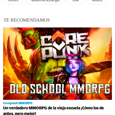
cultura
Museo de la Energía
Cine
Música
TE RECOMENDAMOS
Corepunk MMORPG
Un verdadero MMORPG de la vieja escuela ¡Cómo los de
antes, pero mejor!