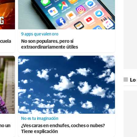
9 apps que valen oro
cuela
No son populares, pero sí
extraordinariamente útiles
Lo
No es tu imaginación
ino un
¿Ves caras en enchufes, coches o nubes?
Tiene explicación