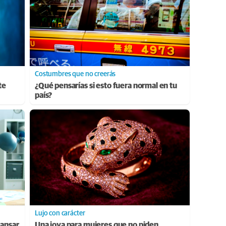
Costumbres que no creerás
te
¿Qué pensarías si esto fuera normal en tu
país?
Lujo con carácter
cansar
Una joya para mujeres que no piden