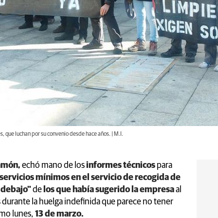
s, que luchan por su convenio desde hace años. | M.I.
amón,
echó mano de los
informes técnicos
para
servicios mínimos en el servicio de recogida de
r debajo"
de
los que había sugerido la empresa
al
s durante la huelga indefinida que parece no tener
imo lunes,
13 de marzo.