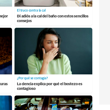
El truco contra la cal
mejor
Di adiós a la cal del baño con estos sencillos
consejos
¿Por qué se contagia?
turas
La ciencia explica por qué el bostezo es
contagioso