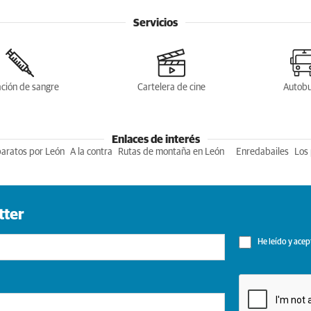
Servicios
ción de sangre
Cartelera de cine
Autob
Enlaces de interés
baratos por León
A la contra
Rutas de montaña en León
Enredabailes
Los 
tter
He leído y acep