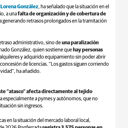
Lorena González
, ha señalado que la situación en el
io, a una
falta de organización y de cobertura de
ría generando retrasos prolongados en la tramitación
traso administrativo, sino de
una paralización
mado González, quien sostiene que
hay personas
alquileres y adquirido equipamiento sin poder abrir
 concesión de licencias. “Los gastos siguen corriendo
ividad”, ha añadido.
te “atasco” afecta directamente al tejido
ca especialmente a pymes y autónomos, que no
tuación sin ingresos.
cas en la situación del mercado laboral local,
e de 2026 Ponferrada
registra 3.575 personas en