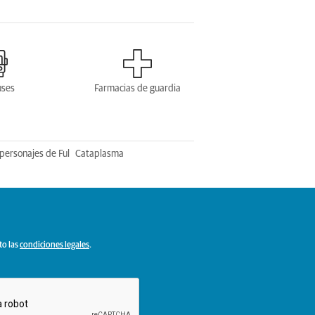
uses
Farmacias de guardia
personajes de Ful
Cataplasma
to las
condiciones legales
.