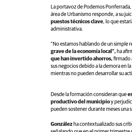
La portavoz de Podemos Ponferrada,
área de Urbanismo responde, a su juic
puestos técnicos clave
, lo que esta
administrativa.
“No estamos hablando de un simple re
grave de la economía local”,
ha afir
que han invertido ahorros,
firmado 
sus negocios debido a la demora en la
mientras no pueden desarrollar su act
Desde la formación consideran que
es
productivo del municipio
y perjudi
pueden sostener durante meses una si
González
ha contextualizado sus críti
señalando que en el primer trimestr