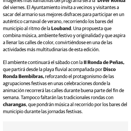
imágenes más llamativas del programa será la
‘Diver Ronda’
del viernes. El Ayuntamiento invita a vecinos y visitantes a
sacar del armario sus mejores disfraces para participar en un
auténtico carnaval de verano, recorriendo los bares del
municipio al ritmo de la
Louband
. Una propuesta que
combina música, ambiente festivo y originalidad y que aspira
a llenar las calles de color, convirtiéndose en una de las
actividades más multitudinarias de esta edición.
El ambiente continuará el sábado con la
II Ronda de Peñas,
que partirá desde la playa fluvial acompañada por
Disco
Ronda Bembibras,
reforzando el protagonismo de las
agrupaciones festivas en unas celebraciones donde la
animación recorrerá las calles durante buena parte del fin de
semana. Tampoco faltarán las tradicionales rondas con
charangas
, que pondrán música al recorrido por los bares del
municipio durante las jornadas festivas.