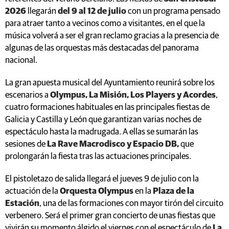
2026
llegarán
del 9 al 12 de julio
con un programa pensado
para atraer tanto a vecinos como a visitantes, en el que la
música volverá a ser el gran reclamo gracias a la presencia de
algunas de las orquestas más destacadas del panorama
nacional.
La gran apuesta musical del Ayuntamiento reunirá sobre los
escenarios a
Olympus, La Misión, Los Players y Acordes
,
cuatro formaciones habituales en las principales fiestas de
Galicia y Castilla y León que garantizan varias noches de
espectáculo hasta la madrugada. A ellas se sumarán las
sesiones de
La Rave Macrodisco y Espacio DB,
que
prolongarán la fiesta tras las actuaciones principales.
El pistoletazo de salida llegará el jueves 9 de julio con la
actuación de la
Orquesta Olympus
en la
Plaza de la
Estación
, una de las formaciones con mayor tirón del circuito
verbenero. Será el primer gran concierto de unas fiestas que
vivirán su momento álgido el viernes con el espectáculo de
La