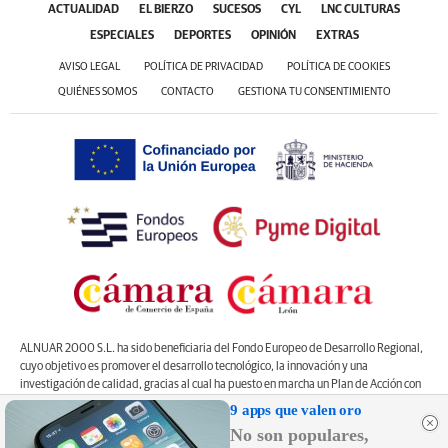
ACTUALIDAD
EL BIERZO
SUCESOS
CYL
LNC CULTURAS
ESPECIALES
DEPORTES
OPINIÓN
EXTRAS
AVISO LEGAL
POLÍTICA DE PRIVACIDAD
POLÍTICA DE COOKIES
QUIÉNES SOMOS
CONTACTO
GESTIONA TU CONSENTIMIENTO
ALNUAR 2000 S.L. ha sido beneficiaria del Fondo Europeo de Desarrollo Regional,
cuyo objetivo es promover el desarrollo tecnológico, la innovación y una
investigación de calidad, gracias al cual ha puesto en marcha un Plan de Acción con
el objetivo de mejorar la competitividad empresarial apoyada en la innovación de
9 apps que valen oro
la pyme, durante el año 2025. Para ello ha contado con el apoyo del Programa
No son populares,
Pyme Innova de la Cámara de Comercio de León
#EuropaSeSiente”