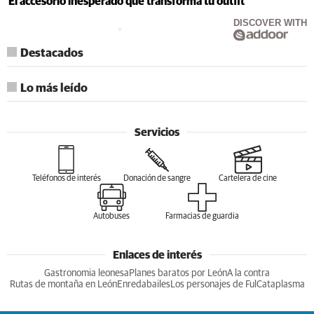
El accesorio inesperado que transforma tu outfit
DISCOVER WITH
Destacados
Lo más leído
Servicios
Teléfonos de interés
Donación de sangre
Cartelera de cine
Autobuses
Farmacias de guardia
Enlaces de interés
Gastronomia leonesa
Planes baratos por León
A la contra
Rutas de montaña en León
Enredabailes
Los personajes de Ful
Cataplasma