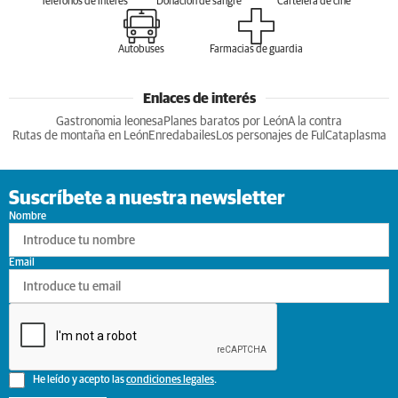
Teléfonos de interés
Donación de sangre
Cartelera de cine
Autobuses
Farmacias de guardia
Enlaces de interés
Gastronomia leonesa
Planes baratos por León
A la contra
Rutas de montaña en León
Enredabailes
Los personajes de Ful
Cataplasma
Suscríbete a nuestra newsletter
Nombre
Email
He leído y acepto las
condiciones legales
.