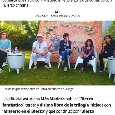
comarca que nació con 'Misterio en el Bierzo' y que continuó con
‘'Bierzo criminal'
M.I.
11/12/2022
Actualizado a 11/12/2022
Una de las presentaciones de libros anteriores de la saga.
La editorial asturiana
Más Madera
publica
‘Bierzo
fantástico’
, tercer y
último libro de la trilogía
iniciada con
‘Misterio en el Bierzo’
y que continuó con
‘Bierzo