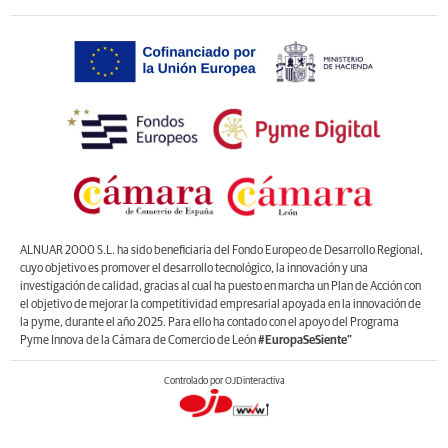
ALNUAR 2000 S.L. ha sido beneficiaria del Fondo Europeo de Desarrollo Regional,
cuyo objetivo es promover el desarrollo tecnológico, la innovación y una
investigación de calidad, gracias al cual ha puesto en marcha un Plan de Acción con
el objetivo de mejorar la competitividad empresarial apoyada en la innovación de
la pyme, durante el año 2025. Para ello ha contado con el apoyo del Programa
Pyme Innova de la Cámara de Comercio de León
#EuropaSeSiente”
Controlado por OJDinteractiva