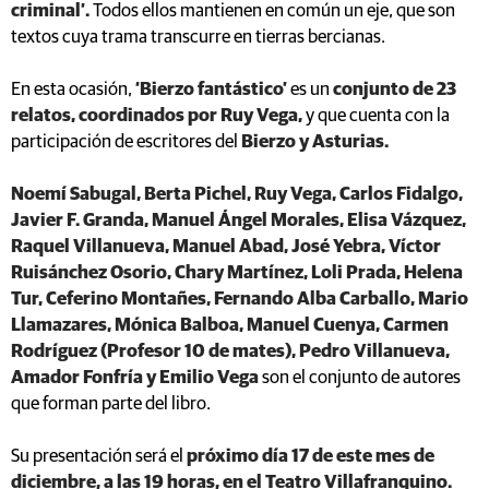
criminal’.
Todos ellos mantienen en común un eje, que son
textos cuya trama transcurre en tierras bercianas.
En esta ocasión,
‘Bierzo fantástico’
es un
conjunto de 23
relatos, coordinados por Ruy Vega,
y que cuenta con la
participación de escritores del
Bierzo y Asturias.
Noemí Sabugal, Berta Pichel, Ruy Vega, Carlos Fidalgo,
Javier F. Granda, Manuel Ángel Morales, Elisa Vázquez,
Raquel Villanueva, Manuel Abad, José Yebra, Víctor
Ruisánchez Osorio, Chary Martínez, Loli Prada, Helena
Tur, Ceferino Montañes, Fernando Alba Carballo, Mario
Llamazares, Mónica Balboa, Manuel Cuenya, Carmen
Rodríguez (Profesor 10 de mates), Pedro Villanueva,
Amador Fonfría y Emilio Vega
son el conjunto de autores
que forman parte del libro.
Su presentación será el
próximo día 17 de este mes de
diciembre, a las 19 horas, en el Teatro Villafranquino.