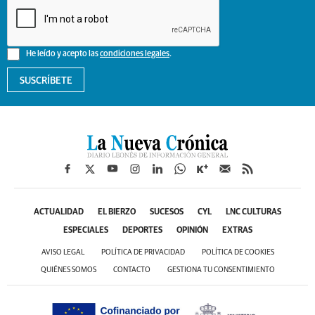
He leído y acepto las
condiciones legales
.
SUSCRÍBETE
ACTUALIDAD
EL BIERZO
SUCESOS
CYL
LNC CULTURAS
ESPECIALES
DEPORTES
OPINIÓN
EXTRAS
AVISO LEGAL
POLÍTICA DE PRIVACIDAD
POLÍTICA DE COOKIES
QUIÉNES SOMOS
CONTACTO
GESTIONA TU CONSENTIMIENTO