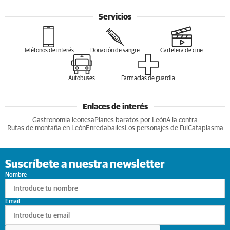
Servicios
Teléfonos de interés
Donación de sangre
Cartelera de cine
Autobuses
Farmacias de guardia
Enlaces de interés
Gastronomia leonesa
Planes baratos por León
A la contra
Rutas de montaña en León
Enredabailes
Los personajes de Ful
Cataplasma
Suscríbete a nuestra newsletter
Nombre
Email