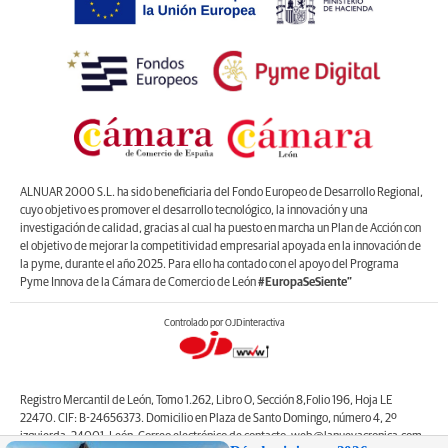
ALNUAR 2000 S.L. ha sido beneficiaria del Fondo Europeo de Desarrollo Regional,
cuyo objetivo es promover el desarrollo tecnológico, la innovación y una
investigación de calidad, gracias al cual ha puesto en marcha un Plan de Acción con
el objetivo de mejorar la competitividad empresarial apoyada en la innovación de
la pyme, durante el año 2025. Para ello ha contado con el apoyo del Programa
Pyme Innova de la Cámara de Comercio de León
#EuropaSeSiente”
Controlado por OJDinteractiva
Registro Mercantil de León, Tomo 1.262, Libro O, Sección 8,Folio 196, Hoja LE
22470. CIF: B-24656373. Domicilio en Plaza de Santo Domingo, número 4, 2º
izquierda, 24001, León. Correo electrónico de contacto: web@lanuevacronica.com.