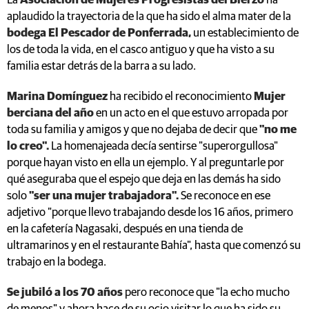
La
Asociación de Mujeres Progresistas del Bierzo
ha
aplaudido la trayectoria de la que ha sido el alma mater de la
bodega El Pescador de Ponferrada,
un establecimiento de
los de toda la vida, en el casco antiguo y que ha visto a su
familia estar detrás de la barra a su lado.
Marina Domínguez
ha recibido el reconocimiento
Mujer
berciana del año
en un acto en el que estuvo arropada por
toda su familia y amigos y que no dejaba de decir que
"no me
lo creo".
La homenajeada decía sentirse "superorgullosa"
porque hayan visto en ella un ejemplo. Y al preguntarle por
qué aseguraba que el espejo que deja en las demás ha sido
solo
"ser una mujer trabajadora".
Se reconoce en ese
adjetivo "porque llevo trabajando desde los 16 años, primero
en la cafetería Nagasaki, después en una tienda de
ultramarinos y en el restaurante Bahía", hasta que comenzó su
trabajo en la bodega.
Se jubiló a los 70 años
pero reconoce que "la echo mucho