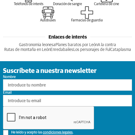
Teléfonos de interés
Donación de sangre
Cartelera de cine
Autobuses
Farmacias de guardia
Enlaces de interés
Gastronomia leonesa
Planes baratos por León
A la contra
Rutas de montaña en León
Enredabailes
Los personajes de Ful
Cataplasma
Suscríbete a nuestra newsletter
Nombre
Email
He leído y acepto las
condiciones legales
.