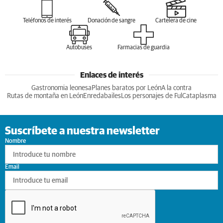
Teléfonos de interés
Donación de sangre
Cartelera de cine
Autobuses
Farmacias de guardia
Enlaces de interés
Gastronomia leonesa
Planes baratos por León
A la contra
Rutas de montaña en León
Enredabailes
Los personajes de Ful
Cataplasma
Suscríbete a nuestra newsletter
Nombre
Email