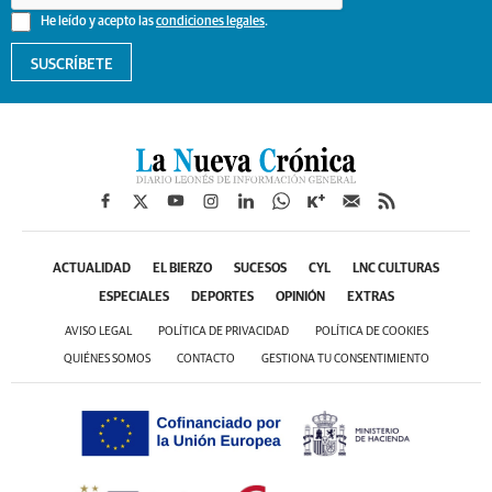
He leído y acepto las
condiciones legales
.
SUSCRÍBETE
ACTUALIDAD
EL BIERZO
SUCESOS
CYL
LNC CULTURAS
ESPECIALES
DEPORTES
OPINIÓN
EXTRAS
AVISO LEGAL
POLÍTICA DE PRIVACIDAD
POLÍTICA DE COOKIES
QUIÉNES SOMOS
CONTACTO
GESTIONA TU CONSENTIMIENTO