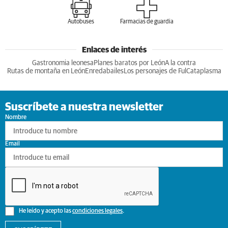
Autobuses
Farmacias de guardia
Enlaces de interés
Gastronomia leonesa
Planes baratos por León
A la contra
Rutas de montaña en León
Enredabailes
Los personajes de Ful
Cataplasma
Suscríbete a nuestra newsletter
Nombre
Email
He leído y acepto las
condiciones legales
.