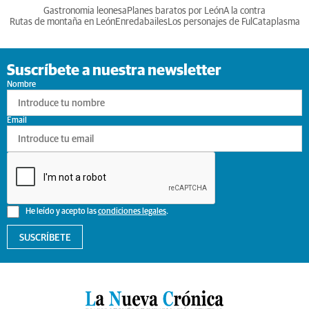
Gastronomia leonesa
Planes baratos por León
A la contra
Rutas de montaña en León
Enredabailes
Los personajes de Ful
Cataplasma
Suscríbete a nuestra newsletter
Nombre
Email
He leído y acepto las
condiciones legales
.
SUSCRÍBETE