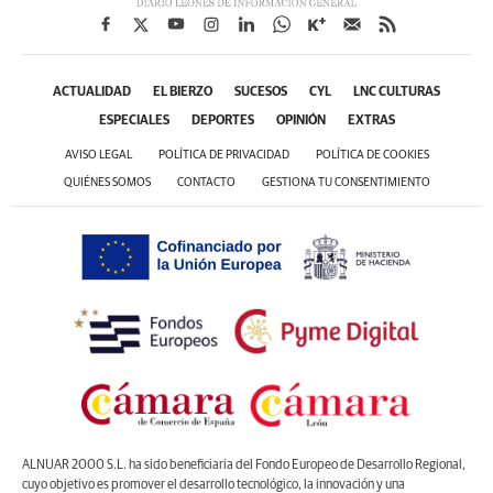
ACTUALIDAD
EL BIERZO
SUCESOS
CYL
LNC CULTURAS
ESPECIALES
DEPORTES
OPINIÓN
EXTRAS
AVISO LEGAL
POLÍTICA DE PRIVACIDAD
POLÍTICA DE COOKIES
QUIÉNES SOMOS
CONTACTO
GESTIONA TU CONSENTIMIENTO
ALNUAR 2000 S.L. ha sido beneficiaria del Fondo Europeo de Desarrollo Regional,
cuyo objetivo es promover el desarrollo tecnológico, la innovación y una