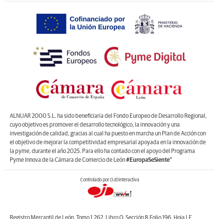
ALNUAR 2000 S.L. ha sido beneficiaria del Fondo Europeo de Desarrollo Regional,
cuyo objetivo es promover el desarrollo tecnológico, la innovación y una
investigación de calidad, gracias al cual ha puesto en marcha un Plan de Acción con
el objetivo de mejorar la competitividad empresarial apoyada en la innovación de
la pyme, durante el año 2025. Para ello ha contado con el apoyo del Programa
Pyme Innova de la Cámara de Comercio de León
#EuropaSeSiente”
Controlado por OJDinteractiva
Registro Mercantil de León, Tomo 1.262, Libro O, Sección 8,Folio 196, Hoja LE