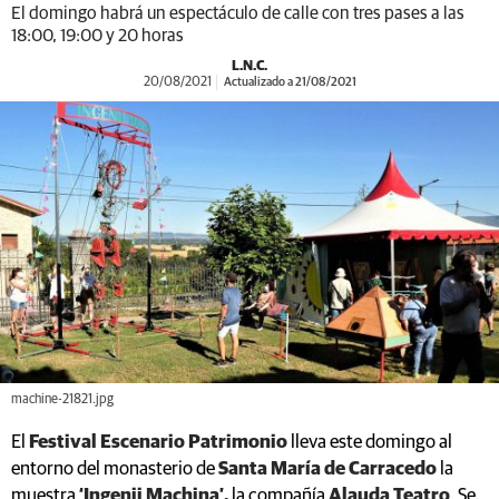
El domingo habrá un espectáculo de calle con tres pases a las
18:00, 19:00 y 20 horas
L.N.C.
20/08/2021
Actualizado a 21/08/2021
machine-21821.jpg
El
Festival Escenario Patrimonio
lleva este domingo al
entorno del monasterio de
Santa María de Carracedo
la
muestra
‘Ingenii Machina’,
la compañía
Alauda Teatro
. Se