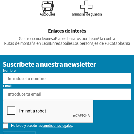
Autobuses
Farmacias de guardia
Enlaces de interés
Gastronomia leonesa
Planes baratos por León
A la contra
Rutas de montaña en León
Enredabailes
Los personajes de Ful
Cataplasma
Suscríbete a nuestra newsletter
Nombre
Email
He leído y acepto las
condiciones legales
.